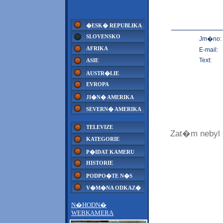
�ESK� REPUBLIKA
SLOVENSKO
Jm�no:
AFRIKA
E-mail:
Text:
ASIE
AUSTR�LIE
EVROPA
JI�N� AMERIKA
SEVERN� AMERIKA
TELEVIZE
Zat�m neby
KATEGORIE
P�IDAT KAMERU
HISTORIE
PODPO�TE N�S
V�M�NA ODKAZ�
N�HODN�
WEBKAMERA