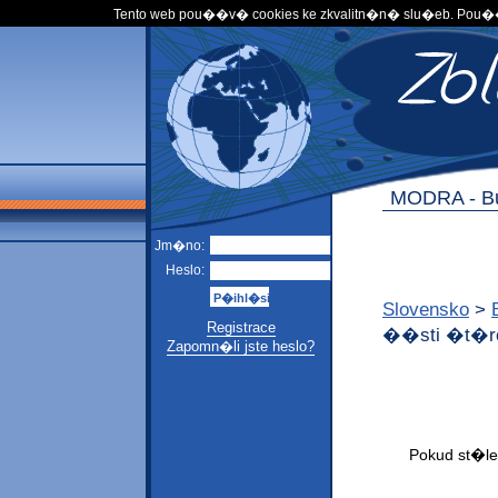
Tento web pou��v� cookies ke zkvalitn�n� slu�eb. Pou
MODRA -
B
Jm�no:
Heslo:
Slovensko
>
Registrace
��sti �t�rov
Zapomn�li jste heslo?