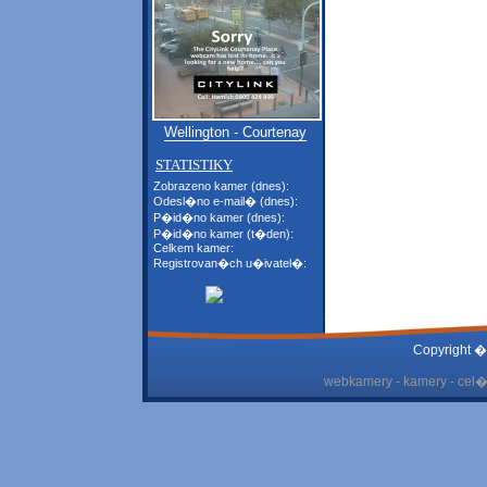
Wellington - Courtenay
STATISTIKY
Zobrazeno kamer (dnes):
Odesl�no e-mail� (dnes):
P�id�no kamer (dnes):
P�id�no kamer (t�den):
Celkem kamer:
Registrovan�ch u�ivatel�:
Copyright �
webkamery - kamery - cel� 