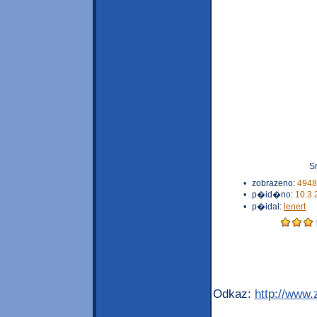
S
•
zobrazeno:
4948
•
p�id�no:
10.3.
•
p�idal:
lenert
Odkaz:
http://www.