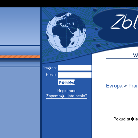
V
Jm�no:
Heslo:
Evropa
>
Fra
Registrace
Zapomn�li jste heslo?