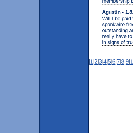
membership bl
Agustin
- 1.8
Will I be paid
spankwire fre
outstanding a
really have to
in signs of tru
|
1
|
2
|
3
|
4
|
5
|
6
|
7
|
8
|
9
|