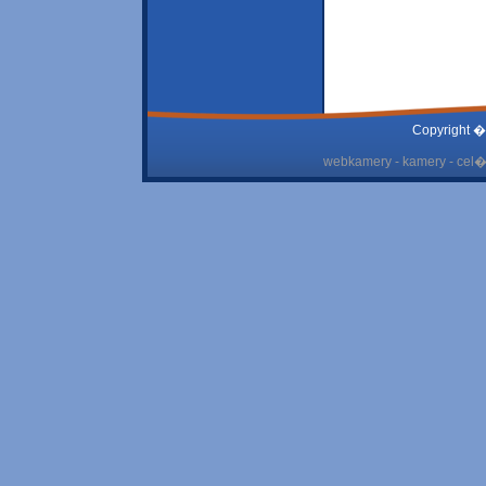
Copyright �
webkamery - kamery - cel� 