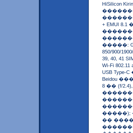
HiSilicon Ki
�������
��������
+ EMUI 8
�������
������
�����: GS
850/900/1900
39, 40, 41
Wi-Fi 802.11 
USB Type
Beidou ��
8 �� (f/2
������
������
������
�����); 
�� ���
������