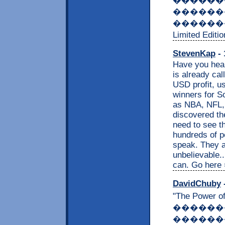
������
�������
������
Limited Edit
StevenKap
- 
Have you hea
is already ca
USD profit, u
winners for S
as NBA, NFL, 
discovered th
need to see t
hundreds of p
speak. They ar
unbelievable..
can. Go here 
DavidChuby
-
"The Powe
������
������