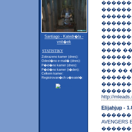
������
������
������
������
������
������
Santiago - Katedr�la -
vnit�ek
������
���� ��
STATISTIKY
������
Zobrazeno kamer (dnes):
Odesl�no e-mail� (dnes):
������
P�id�no kamer (dnes):
��� �� 
P�id�no kamer (t�den):
Celkem kamer:
������
Registrovan�ch u�ivatel�:
������
�������
http://mleads
Elijahjup
- 1.
������ �
AVENGERS
������