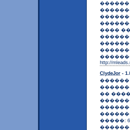
������
������
������
������
���� �
������
������
������
�������
http://mleads
ClydeJor
- 1.
������
������
�� ���
������
������
������
�����: 6,1"
������