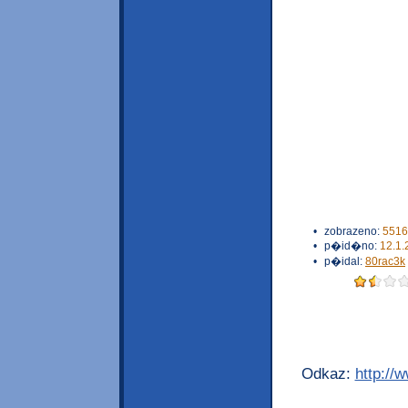
•
zobrazeno:
5516
•
p�id�no:
12.1.
•
p�idal:
80rac3k
Odkaz:
http://