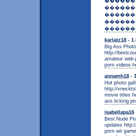
������
������
�������
��������:
������� �
karlatz18
- 1.
Big Ass Photo
http://bestco
amateur web p
porn videos ho
annamh18
- 
Hot photo gall
http://vneckt
movie titles 
ass licking po
isabellapa16
Best Nude Pla
updates http:
porn wii game