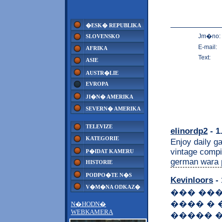
�ESK� REPUBLIKA
Jm�no:
SLOVENSKO
E-mail:
AFRIKA
Text:
ASIE
AUSTR�LIE
EVROPA
JI�N� AMERIKA
SEVERN� AMERIKA
TELEVIZE
elinordp2
- 1
KATEGORIE
Enjoy daily g
vintage compil
P�IDAT KAMERU
german wara p
HISTORIE
PODPO�TE N�S
Kevinloors
- 
V�M�NA ODKAZ�
��� ���� 
���� � 
N�HODN�
WEBKAMERA
����� 