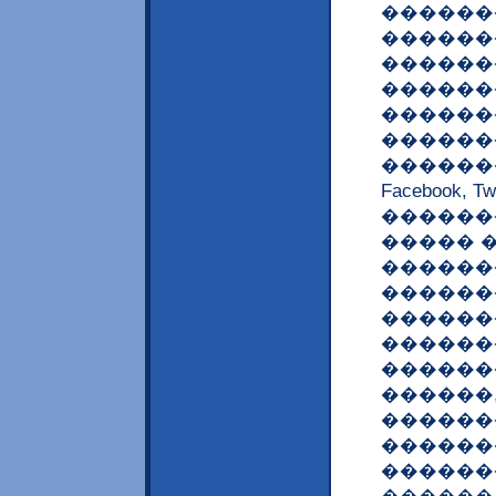
�������
�������
������
������
���������
������
�������
Facebook,
������
����� ��
�������
������
������
������
������
������
������
������
������