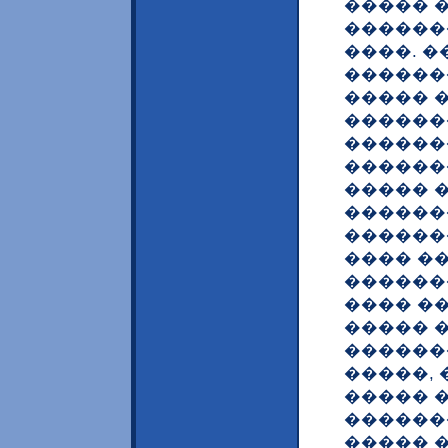
����� 
������
����. 
������
����� �
������
������
������
����� 
������
�������
���� �
������
���� �
����� 
������
�����, 
����� 
������
����� 