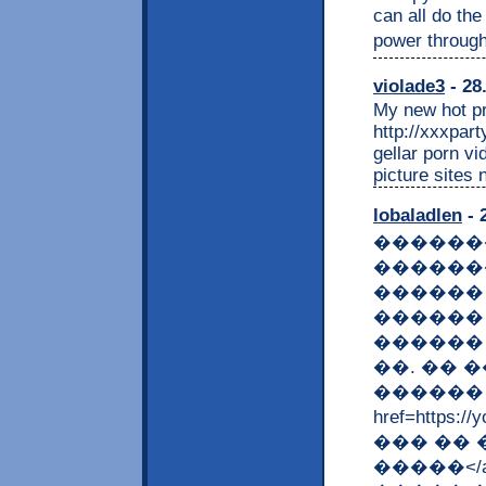
can all do the
power through t
violade3
- 28
My new hot pr
http://xxxpar
gellar porn v
picture sites
lobaladlen
- 
������
������
������
������
������
��. �� ��
������ 
href=https
��� ��
�����</