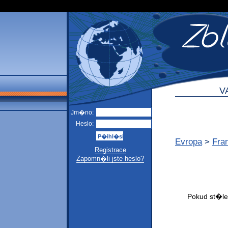
V
Jm�no:
Heslo:
Evropa
>
Fra
Registrace
Zapomn�li jste heslo?