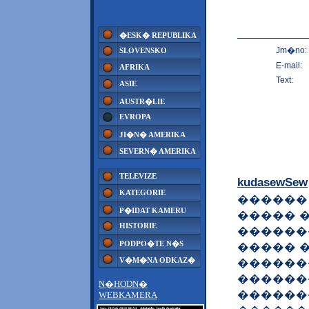
�ESK� REPUBLIKA
Jm�no:
SLOVENSKO
E-mail:
AFRIKA
Text:
ASIE
AUSTR�LIE
EVROPA
JI�N� AMERIKA
SEVERN� AMERIKA
TELEVIZE
kudasewSew
KATEGORIE
������
P�IDAT KAMERU
����� 
HISTORIE
������
PODPO�TE N�S
����� 
V�M�NA ODKAZ�
������
������
N�HODN�
������
WEBKAMERA