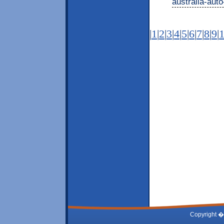
|
1
|
2
|
3
|
4
|
5
|
6
|
7
|
8
|
9
|
Copyright �