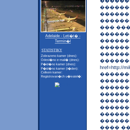
������
������
������
������
��� ��
������
Adelaide - Leti�t� -
������
Termin�l
������
STATISTIKY
������
Zobrazeno kamer (dnes):
�������
Odesl�no e-mail� (dnes):
P�id�no kamer (dnes):
href=http:
P�id�no kamer (t�den):
Celkem kamer:
�������
Registrovan�ch u�ivatel�:
������
������
�������
������
������
������
������
���� �