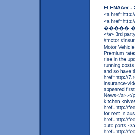
ELENAAer
- 
<a href=http://remmont.com/category/rental/>hdb rental </a> <a href=http://kvartir.remmont.com>������� ����� ������ �������� � ������ </a> 3rd party motor insurance * Video <p>#3rd #party #motor #insurance 3rd party motor insurance Pay More For Motor Vehicle Insurance From April 2019 � Here�s Why! Premium rates for third party motor vehicle insurance is set to rise in the upcoming financial year. According to reports, the running costs of insurance companies have become higher and so have the claims, hence <>]</p> <p>The post <a href=http://7.remmont.com/2019/07/19/3rd-party-motor-insurance-video/> 3rd party motor insurance * Video</a> appeared first on <a href=http://7.remmont.com> Cars News</a>.</p> <a href=http://remmont.com/>japanese kitchen knives </a> <a href=http://feeds.feedburner.com/ApartmentFinanceUsa>apartments for rent in austin tx </a> <a href=http://feeds.feedburner.com/AutoFinanceUsa>replacement auto parts </a> <a href=http://feeds.feedburner.com/CarFinanceUsa>usnews auto </a> <a href=http://feeds.feedburner.com/CreditFinanceUsa>visa credit card balance check online </a> <a href=http://feeds.feedburner.com/FranceFinanceUsa></a> <a href=http://feeds.feedburner.com/GermanyFinanceUsa></a> <a href=http://feeds.feedburner.com/ItalyFinanceUsa></a> <a href=http://feeds.feedburner.com/InsuranceFinanceUsa>insurance depot </a> <a href=http://feeds.feedburner.com/LoanFinanceUsa>auto loan </a> <a href=http://feeds.feedburner.com/NewsFinanceUsa>��n </a> <a href=http://feeds.feedburner.com/PharmaFinanceUsa>leo pharma </a> <a href=http://feeds.feedburner.com/RealEstateFinanceUsa>panama city real estate </a> <a href=http://feeds.feedburner.com/RentalFinanceUsa>bobcat rental </a> <a href=http://feeds.feedburner.com/SpainFinanceUsa></a> <a href=http://feeds.feedburner.com/TravelFinanceUsa>business travel </a> <a href=http://feeds.feedburner.com/UsaFinanceUsa>bank credit score </a> <a href=http://remmont.com/colleges-in-tennessee-map-video-2/> motlow state community college </a> <a href=http://credit.remmont.com/first-premier-credit-card-login-access-to-myfirstpremiercard-account-firestone-credit-card-firestone-credit-card/> pay my first premier credit card bill </a> <a href=http://credit.remmont.com/first-premier-credit-card-login-access-to-myfirst