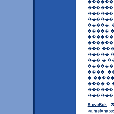
�������
������
������
������
�����, 
����� 
������
������
��� ��
����� 
��� � �
������
����. 
� ����
���� � 
������
������
SteveBok
- 2
<a href=http