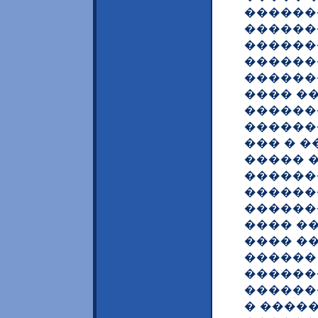
������
������
������
������
�������
���� �
������
������
��� � �
����� 
������
������
������
���� ��
���� �
������
������
������
� ����