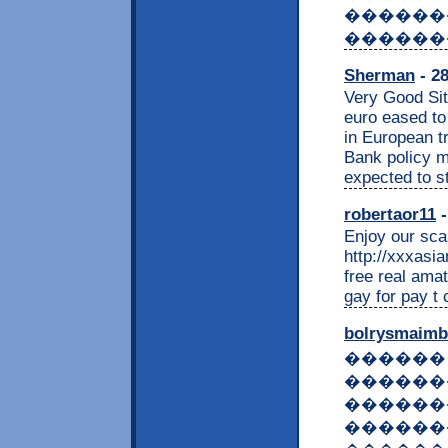
������
������
Sherman
- 28
Very Good Site
euro eased to
in European t
Bank policy me
expected to st
robertaor11
-
Enjoy our scan
http://xxxasi
free real ama
gay for pay t
bolrysmaimb
������
������
������
������