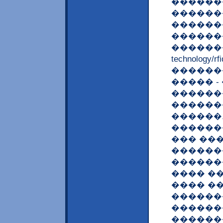
������
������
������
������
����������
technology/
������
����� -
������
������
������,
������
��� ��
������
������
���� �
���� �
������
������
������