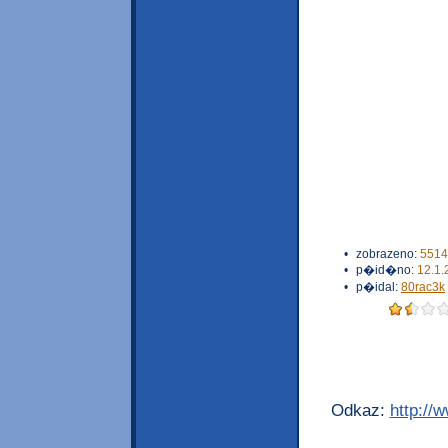
•
zobrazeno:
5514
•
p�id�no:
12.1.
•
p�idal:
80rac3k
Odkaz:
http://