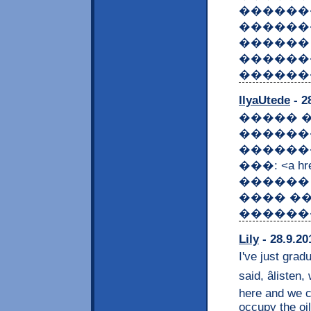
������
������
������ 
������
������
IlyaUtede
- 2
����� 
������
������
���: <a hre
������ 
���� �
������
Lily
- 28.9.20
I've just grad
said, âliste
here and we c
occupy the oil