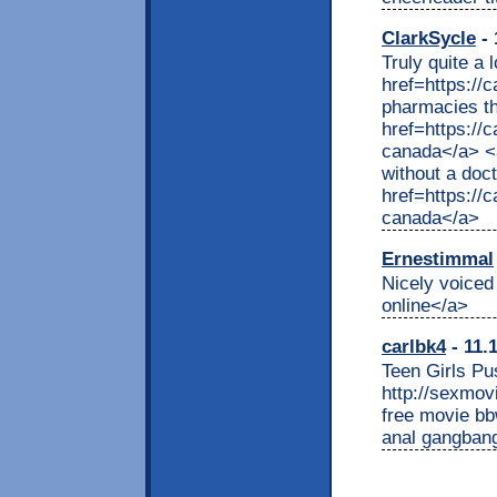
ClarkSycle
- 
Truly quite a 
href=https:/
pharmacies th
href=https:/
canada</a> <a
without a doc
href=https:/
canada</a>
Ernestimmal
Nicely voiced 
online</a>
carlbk4
- 11.
Teen Girls Pu
http://sexmov
free movie bb
anal gangbang