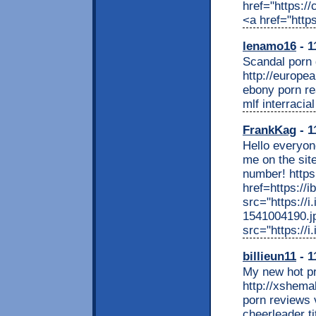
href="https:
<a href="htt
lenamo16
- 1
Scandal porn g
http://europe
ebony porn rea
mlf interracia
FrankKag
- 1
Hello everyon
me on the sit
number! https
href=https://
src="https://
1541004190.j
src="https://
billieun11
- 1
My new hot pr
http://xshema
porn reviews 
cheerleader ti