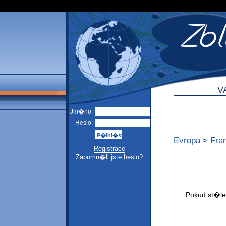
V
Jm�no:
Heslo:
Evropa
>
Fra
Registrace
Zapomn�li jste heslo?