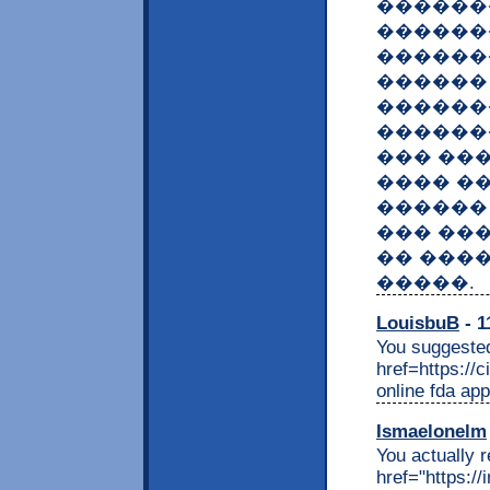
�������
������
������
������
������
������
��� ��
���� �
������ 
��� ��
�� ����
�����.
LouisbuB
- 1
You suggested 
href=https:/
online fda ap
Ismaelonelm
You actually r
href="https:/