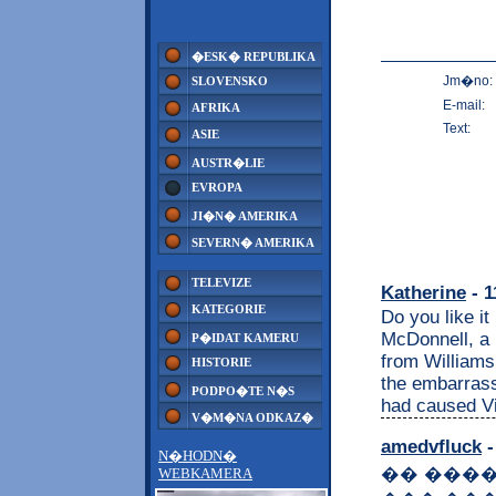
�ESK� REPUBLIKA
Jm�no:
SLOVENSKO
E-mail:
AFRIKA
Text:
ASIE
AUSTR�LIE
EVROPA
JI�N� AMERIKA
SEVERN� AMERIKA
TELEVIZE
Katherine
- 1
KATEGORIE
Do you like it
McDonnell, a 
P�IDAT KAMERU
from Williams
HISTORIE
the embarrass
PODPO�TE N�S
had caused Vi
V�M�NA ODKAZ�
amedvfluck
-
N�HODN�
�� ���
WEBKAMERA