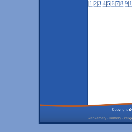
|
1
|
2
|
3
|
4
|
5
|
6
|
7
|
8
|
9
|
Copyright �
webkamery - kamery - cel� 