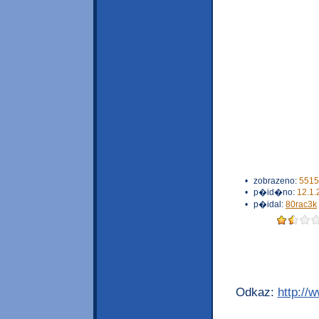
•
zobrazeno:
5515
•
p�id�no:
12.1.
•
p�idal:
80rac3k
Odkaz:
http://