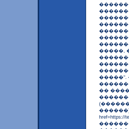
�������
������
������
������
������
�������
������
�����,
�������
������
������
�����"
�������
�� ���
������
(�����
������)
href=https
������