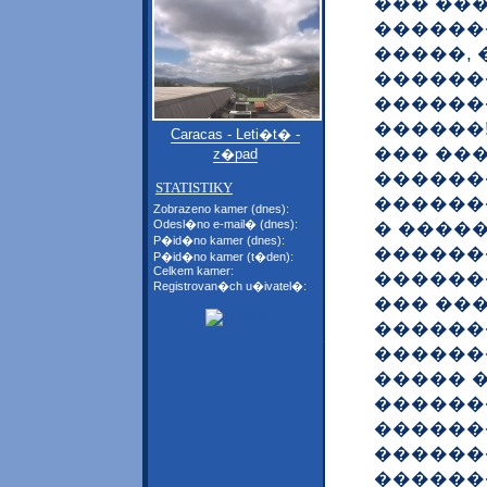
��� ��
������
�����, 
������
������
������
Caracas - Leti�t� -
��� ��
z�pad
������
STATISTIKY
������
Zobrazeno kamer (dnes):
Odesl�no e-mail� (dnes):
� �����
P�id�no kamer (dnes):
������
P�id�no kamer (t�den):
Celkem kamer:
�������
Registrovan�ch u�ivatel�:
��� ��
������
������
����� �
�������
������
������
������