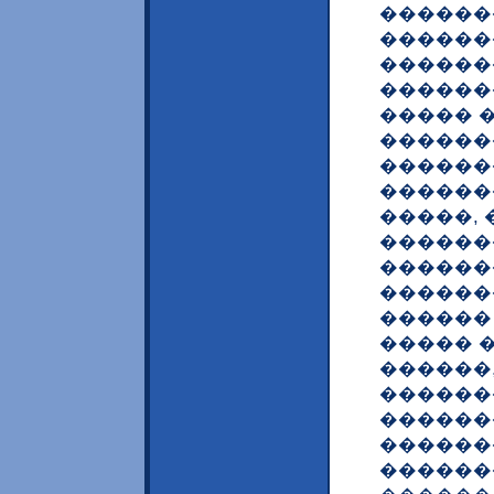
������
������
�������
������
����� 
�������
������
������
�����,
������
������
������
������ 
����� 
������,
������
������
������
������� �