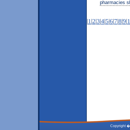
pharmacies sh
|
1
|
2
|
3
|
4
|
5
|
6
|
7
|
8
|
9
|
Copyright �