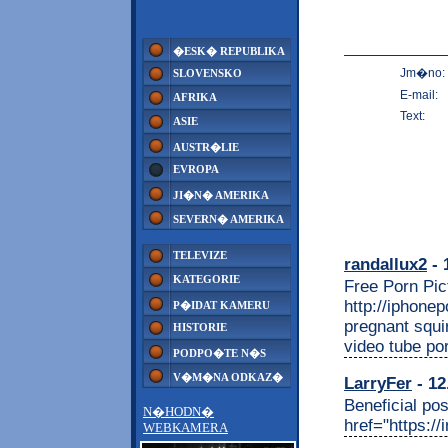
�ESK� REPUBLIKA
Jm�no:
SLOVENSKO
E-mail:
AFRIKA
Text:
ASIE
AUSTR�LIE
EVROPA
JI�N� AMERIKA
SEVERN� AMERIKA
TELEVIZE
randallux2
- 
KATEGORIE
Free Porn Pi
http://iphonep
P�IDAT KAMERU
pregnant squi
HISTORIE
video tube po
PODPO�TE N�S
V�M�NA ODKAZ�
LarryFer
- 12
Beneficial pos
N�HODN�
href="https://
WEBKAMERA