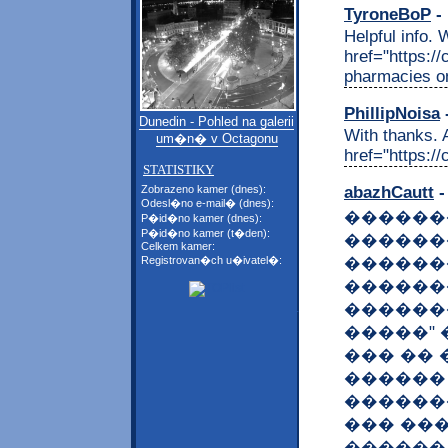
TyroneBoP
- 
Helpful info. 
href="https:
pharmacies on
PhillipNoisa
-
Dunedin - Pohled na galerii
With thanks. 
um�n� v Octagonu
href="https:/
STATISTIKY
abazhCautt
-
Zobrazeno kamer (dnes):
Odesl�no e-mail� (dnes):
������
P�id�no kamer (dnes):
P�id�no kamer (t�den):
������
Celkem kamer:
������
Registrovan�ch u�ivatel�:
������
������
�����"
��� �� 
������
�������
��� ��
������