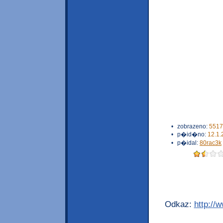
•
zobrazeno:
5517
•
p�id�no:
12.1.
•
p�idal:
80rac3k
Odkaz:
http://