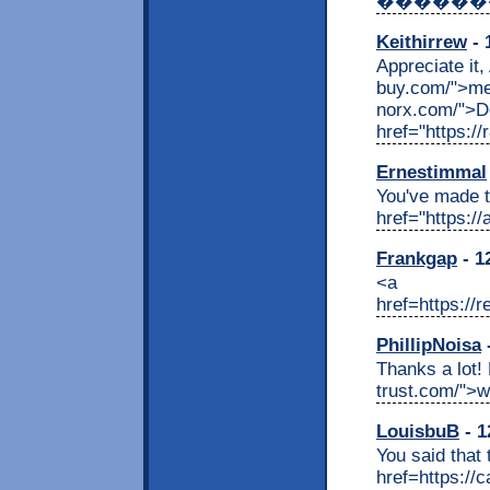
������
Keithirrew
- 
Appreciate it, 
buy.com/">met
norx.com/">D
href="https://
Ernestimmal
You've made t
href="https:/
Frankgap
- 1
<a
href=https://r
PhillipNoisa
-
Thanks a lot!
trust.com/">w
LouisbuB
- 1
You said that t
href=https:/