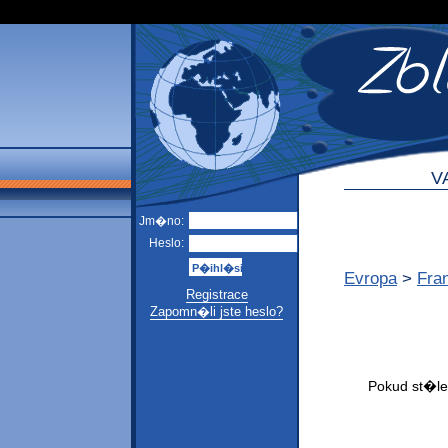
V
Jm�no:
Heslo:
Evropa
>
Fra
Registrace
Zapomn�li jste heslo?