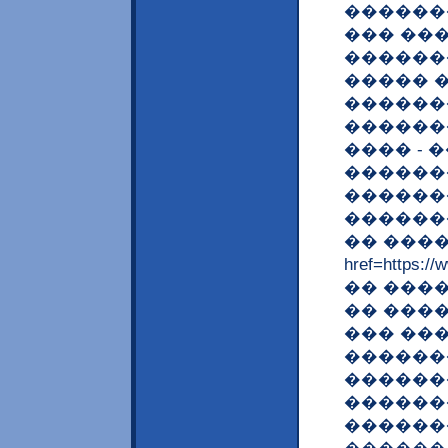
������
��� ��
������
����� 
������
�������
���� -
������
������
������
�� ����
href=https
�� ����
�� ���
��� ��
������
������
������
������