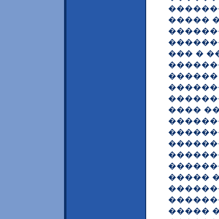
������
����� 
������
������
��� � 
������
������
������
������
���� �
������
������
������
������
������
����� �
������
������
����� 