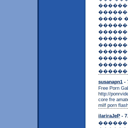
������
������
����� 
������
������
������
������
������
������
�������
������
susanapn1
- 
Free Porn Gal
http://ponrvi
core fre amat
milf porn flas
ilariraJeP
- 7
������