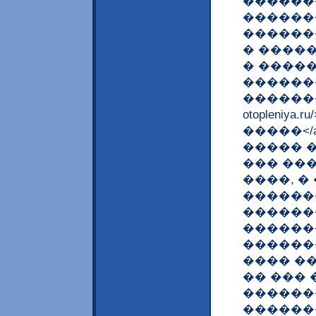
������
������
������
� ����
� �����
������
����������
otopleniy
�����</
����� 
��� ��
����, �
������
������
������
������
���� ��
�� ���
������
������