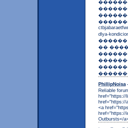
������
������
�������
����������
ctbjabaraetfw
dlya-kondi
������ 
�� ���
������
������
������
������
PhillipNoisa
-
Reliable foru
href="https://
href="https:/
<a href="http
href="https:/
Outbursts</a