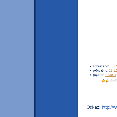
•
zobrazeno:
5517
•
p�id�no:
12.1.
•
p�idal:
80rac3k
Odkaz:
http://