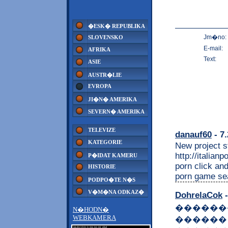
�ESK� REPUBLIKA
Jm�no:
SLOVENSKO
E-mail:
AFRIKA
Text:
ASIE
AUSTR�LIE
EVROPA
JI�N� AMERIKA
SEVERN� AMERIKA
TELEVIZE
danauf60
- 7.
KATEGORIE
New project st
http://italian
P�IDAT KAMERU
porn click an
HISTORIE
porn game sea
PODPO�TE N�S
V�M�NA ODKAZ�
DohrelaCok
-
������
N�HODN�
WEBKAMERA
������