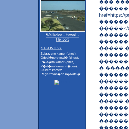
��� ��
�������
href=https:
�������
�����</
������
Wailkoloa - Hawaii -
Heliport
������
����� 
STATISTIKY
Zobrazeno kamer (dnes):
������
Odesl�no e-mail� (dnes):
������
P�id�no kamer (dnes):
P�id�no kamer (t�den):
� ����
Celkem kamer:
������
Registrovan�ch u�ivatel�:
������
������
������
����� 
������
������
������
������