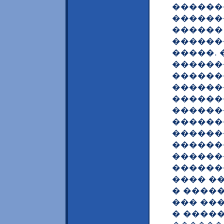
������
������
������
������
�����.
������
������
������
������
������
������
������
������
������
������
���� �
� �����
��� ��
� �����