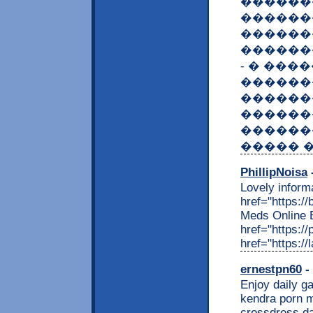
������
������
������
������
- � ���
������
������
������
������
����� 
PhillipNoisa
-
Lovely informa
href="https:/
Meds Online 
href="https:/
href="https:/
ernestpn60
- 
Enjoy daily ga
kendra porn mo
crossdress da