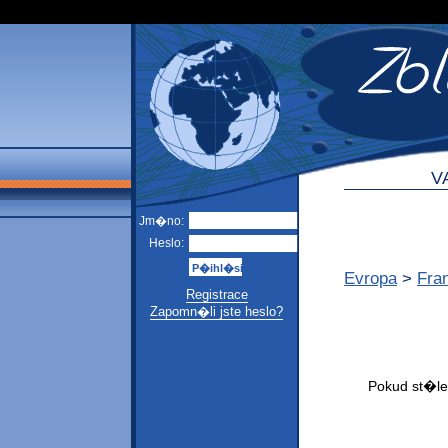
V
Jm�no:
Heslo:
Evropa
>
Fra
Registrace
Zapomn�li jste heslo?