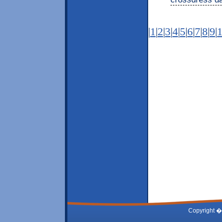
|
1
|
2
|
3
|
4
|
5
|
6
|
7
|
8
|
9
|
Copyright �