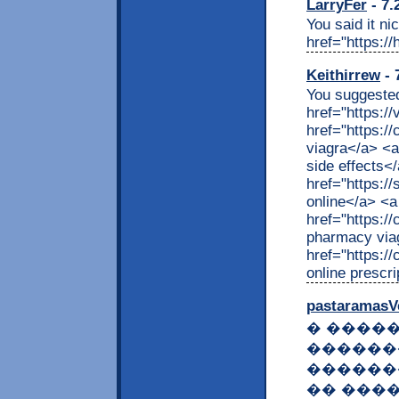
LarryFer
- 7.
You said it nic
href="https:/
Keithirrew
- 
You suggested 
href="https:/
href="https:/
viagra</a> <a
side effects<
href="https:/
online</a> <a
href="https:
pharmacy via
href="https:
online prescr
pastaramasV
� ����
������
������
�� ���