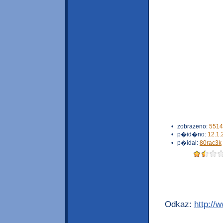
•
zobrazeno:
5514
•
p�id�no:
12.1.
•
p�idal:
80rac3k
Odkaz:
http://