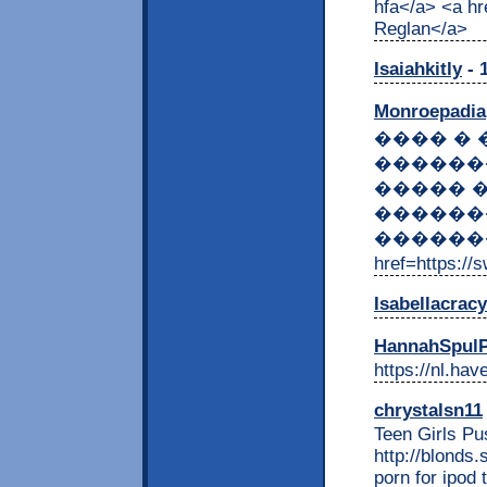
hfa</a> <a hr
Reglan</a>
Isaiahkitly
- 
Monroepadia
���� �
������
����� 
������
�������
href=http
Isabellacracy
HannahSpul
https://nl.ha
chrystalsn11
Teen Girls Pu
http://blonds
porn for ipod