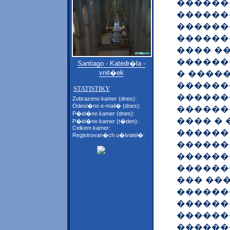
������
������
������
������
���� �
������
Santiago - Katedr�la -
� �����
vnit�ek
������
STATISTIKY
������
Zobrazeno kamer (dnes):
Odesl�no e-mail� (dnes):
������
P�id�no kamer (dnes):
���� � 
P�id�no kamer (t�den):
Celkem kamer:
������
Registrovan�ch u�ivatel�:
������
������
������
��� ��
������
������
������
������