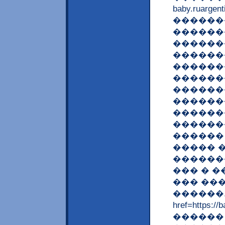
baby.rua
������
������
������
������
������
������
������
������
������
������
������ 
����� 
������
��� � 
��� ��
������.
href=https:
������ 