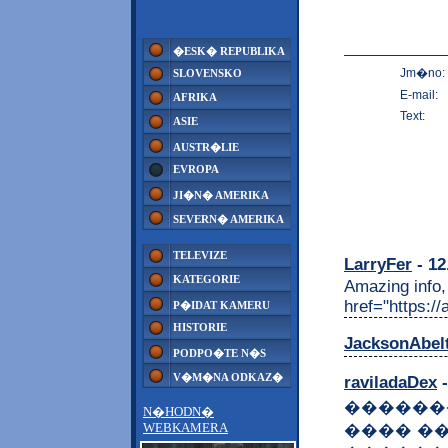
�ESK� REPUBLIKA
Jm�no:
SLOVENSKO
E-mail:
AFRIKA
Text:
ASIE
AUSTR�LIE
EVROPA
JI�N� AMERIKA
SEVERN� AMERIKA
TELEVIZE
LarryFer
- 12
KATEGORIE
Amazing info,
href="https:
P�IDAT KAMERU
HISTORIE
JacksonAbel
PODPO�TE N�S
V�M�NA ODKAZ�
raviladaDex
-
������
N�HODN�
WEBKAMERA
���� �