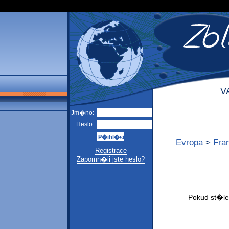
V
Jm�no:
Heslo:
Evropa
>
Fra
Registrace
Zapomn�li jste heslo?