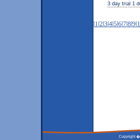
3 day trial 1 
|
1
|
2
|
3
|
4
|
5
|
6
|
7
|
8
|
9
|
Copyright �