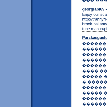
��� ���
georgiabl69
-
Enjoy our scan
http://trannyf
brook ballant
tube man cup
Parzkasguel
������
������
������
������
������
���� �
����� 
� ����
������
����� �
������
������