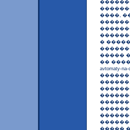
������
������
����, 
������
������
������
� ����
������
����� 
�� ������ <
avtomaty-na-
������ 
������.
������
������
������
������
������
������
����� 