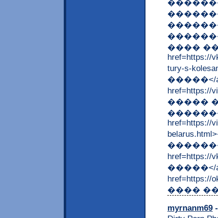
������
������
������
�������
���� ��
href=https://
tury-s-kol
�����</a>
href=https:/
����� �
������
href=https://
belarus.
�������
href=https
�����</a>
href=https:
���� ��
myrnanm69
-