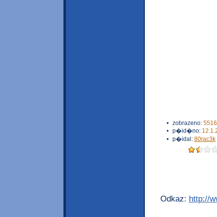
•
zobrazeno:
5516
•
p�id�no:
12.1.
•
p�idal:
80rac3k
Odkaz:
http://