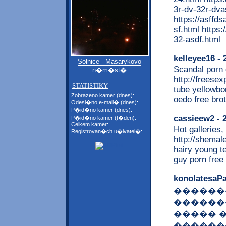
3r-dv-32r-dva
https://asffd
sf.html https
32-asdf.html
kelleyee16
- 
Solnice - Masarykovo
Scandal porn g
n�m�st�
http://freese
STATISTIKY
tube yellowbo
Zobrazeno kamer (dnes):
oedo free bro
Odesl�no e-mail� (dnes):
P�id�no kamer (dnes):
cassieew2
- 
P�id�no kamer (t�den):
Celkem kamer:
Hot galleries,
Registrovan�ch u�ivatel�:
http://shemal
hairy young t
guy porn free
konolatesaP
������
������
����� 
������