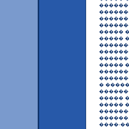
������
�������
������
������
����� 
����� �
������
������
������
����� 
������
������
� ����
������
����� 
����� 
������
������,
����-�