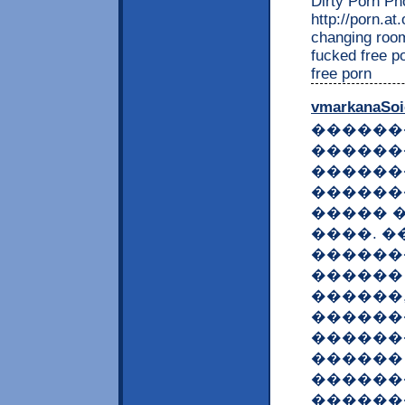
Dirty Porn Pho
http://porn.a
changing room 
fucked free p
free porn
vmarkanaSoi
������
������
������
������
����� 
����. �
������
������
������
������
������
������
������
������