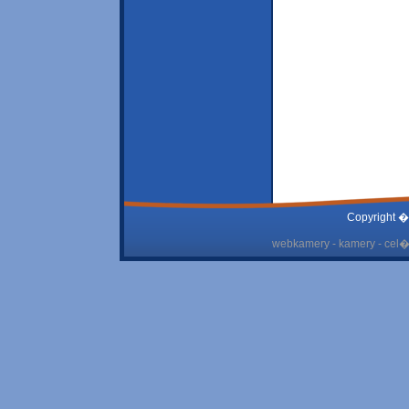
Copyright �
webkamery - kamery - cel� 