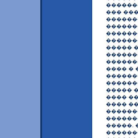
������
��� ��
������
������
�������
������
����� 
������
�������
���� � 
������
������
����� 
���� �
���� �
������
������
�����.
������