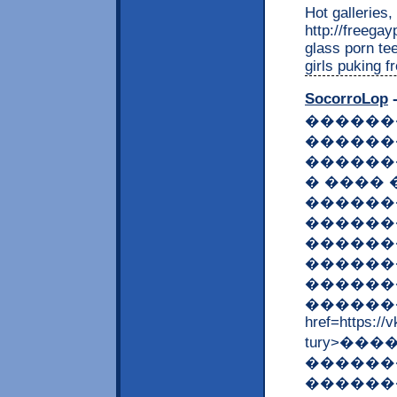
Hot galleries,
http://freega
glass porn te
girls puking f
SocorroLop
-
������
������
������
� ���� 
������
������
������
������
������
�������
href=https://
tury>���
������
������