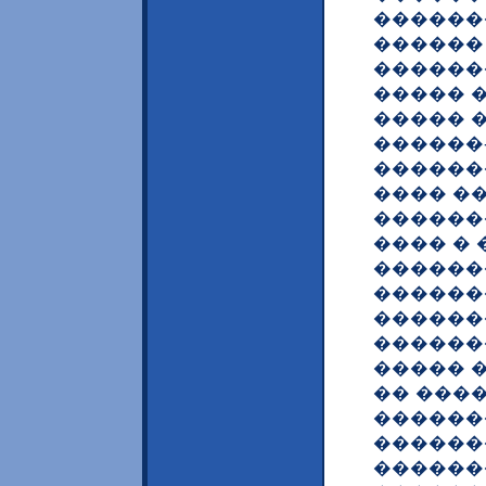
������
������
�������
����� 
����� 
������
������
���� �
������
���� �
������
������
������
������
����� 
�� ������
������
������
������