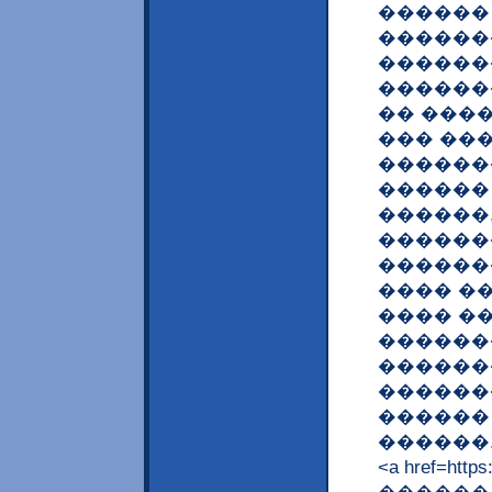
������
������
������
������
�� ���
��� ��
������
������
������,
������
������
���� ��
���� �
������
������
������
������
������.
<a href=h