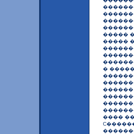
������
������
������
�������
������
����� 
����� 
������
������
������
� ����
�������
������
������
�������
������,
������
���� ��
C�����
������