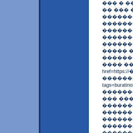
��� � �
�� ��� 
������
������
������
������
������
����� 
������
���� ��
href=http
������.��
tags=bur
�������
��� ��
������
������
������
������
������