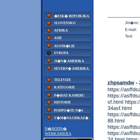
�ESK� REPUBLIKA
Jm�no:
SLOVENSKO
E-mail:
AFRIKA
Text:
ASIE
AUSTR�LIE
EVROPA
JI�N� AMERIKA
SEVERN� AMERIKA
TELEVIZE
zhpsamdw
- 
KATEGORIE
https://asffd
https://asffd
P�IDAT KAMERU
sf.html https
HISTORIE
34asf.html
PODPO�TE N�S
https://asffd
V�M�NA ODKAZ�
88.html
https://asffd
N�HODN�
https://asffd
WEBKAMERA
24.html https