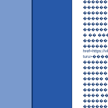
������
������
������
������
������
������
� �� �
������
������
href=https://
turu>��
������
������
������
����� 
������
������
���� �
������
������