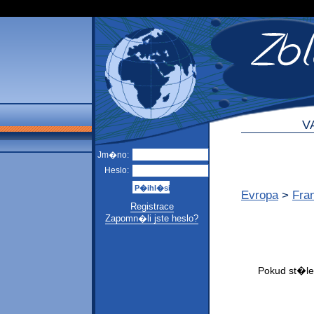
V
Jm�no:
Heslo:
Evropa
>
Fra
Registrace
Zapomn�li jste heslo?