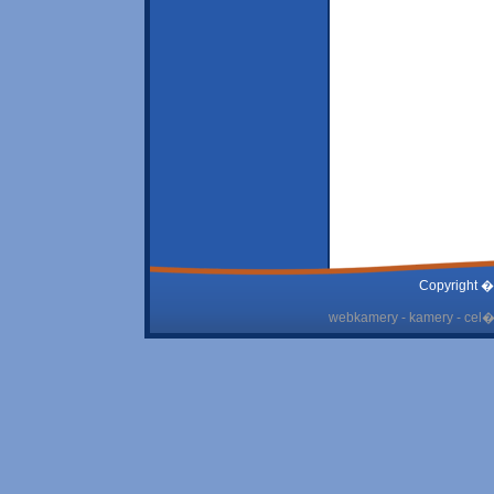
Copyright �
webkamery - kamery - cel� 