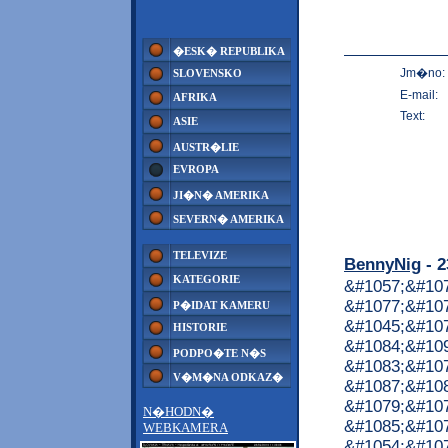
�ESK� REPUBLIKA
Jm�no:
SLOVENSKO
E-mail:
AFRIKA
Text:
ASIE
AUSTR�LIE
EVROPA
JI�N� AMERIKA
SEVERN� AMERIKA
TELEVIZE
BennyNig
- 2
KATEGORIE
&#1057;&#10
&#1077;&#107
P�IDAT KAMERU
&#1045;&#10
HISTORIE
&#1084;&#10
PODPO�TE N�S
&#1083;&#10
V�M�NA ODKAZ�
&#1087;&#10
&#1079;&#107
N�HODN�
&#1085;&#107
WEBKAMERA
&#1054;&#107