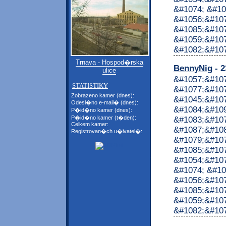
&#1074; &#10
&#1056;&#107
&#1085;&#107
&#1059;&#10
&#1082;&#1072
Trnava - Hospod�rska
BennyNig
- 2
ulice
&#1057;&#10
STATISTIKY
&#1077;&#107
Zobrazeno kamer (dnes):
&#1045;&#10
Odesl�no e-mail� (dnes):
&#1084;&#10
P�id�no kamer (dnes):
P�id�no kamer (t�den):
&#1083;&#10
Celkem kamer:
&#1087;&#10
Registrovan�ch u�ivatel�:
&#1079;&#107
&#1085;&#107
&#1054;&#107
&#1074; &#10
&#1056;&#107
&#1085;&#107
&#1059;&#10
&#1082;&#1072