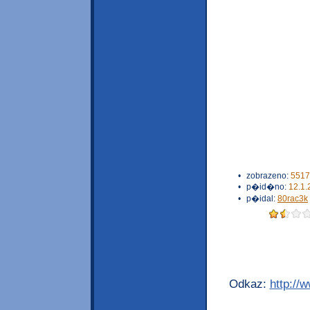
•
zobrazeno:
5517
•
p�id�no:
12.1.
•
p�idal:
80rac3k
Odkaz:
http://