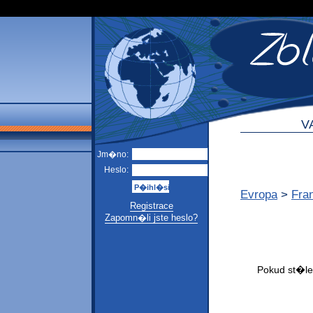
V
Jm�no:
Heslo:
Evropa
>
Fra
Registrace
Zapomn�li jste heslo?