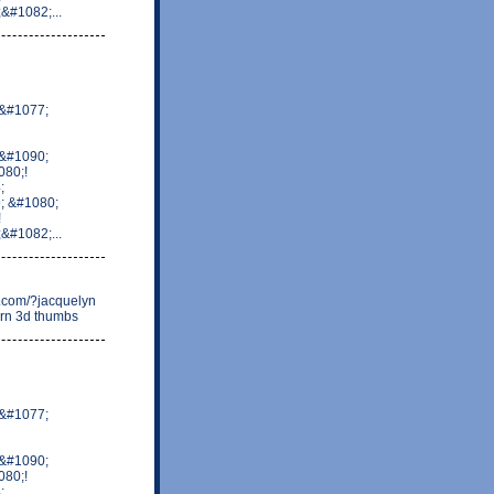
#1082;...
&#1077;
&#1090;
80;!
;
; &#1080;
!
#1082;...
y.com/?jacquelyn
orn 3d thumbs
&#1077;
&#1090;
80;!
;