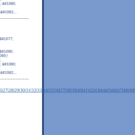
; &#1080;
!
#1082;...
&#1077;
&#1090;
80;!
;
; &#1080;
!
#1082;...
6
|
27
|
28
|
29
|
30
|
31
|
32
|
33
|
34
|
35
|
36
|
37
|
38
|
39
|
40
|
41
|
42
|
43
|
44
|
45
|
46
|
47
|
48
|
49
|