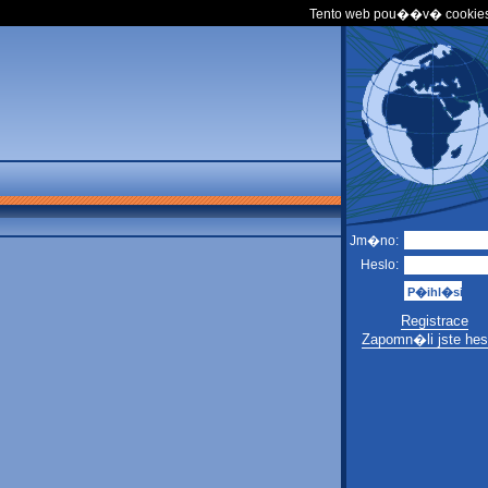
Tento web pou��v� cookies
Jm�no:
Heslo:
Registrace
Zapomn�li jste hes