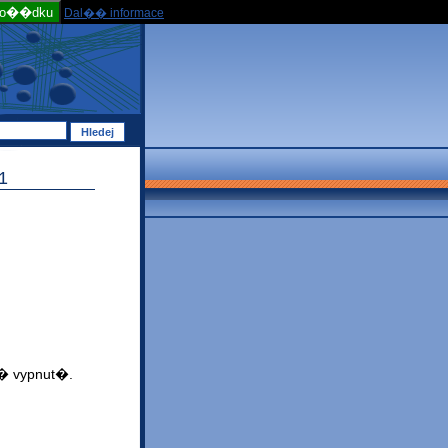
po��dku
Dal�� informace
1