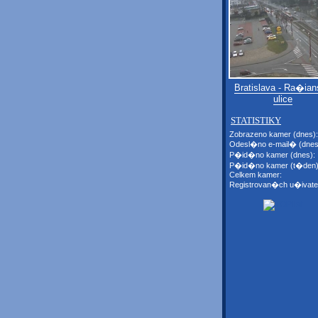
Bratislava - Ra�ia
ulice
STATISTIKY
Zobrazeno kamer (dnes):
Odesl�no e-mail� (dnes
P�id�no kamer (dnes):
P�id�no kamer (t�den)
Celkem kamer:
Registrovan�ch u�ivate