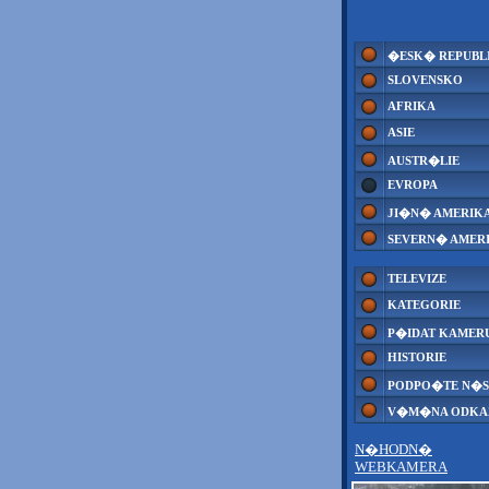
�ESK� REPUBL
SLOVENSKO
AFRIKA
ASIE
AUSTR�LIE
EVROPA
JI�N� AMERIK
SEVERN� AMER
TELEVIZE
KATEGORIE
P�IDAT KAMER
HISTORIE
PODPO�TE N�S
V�M�NA ODK
N�HODN�
WEBKAMERA