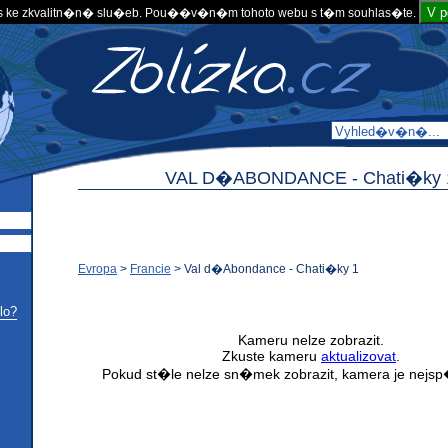
V 
 ke zkvalitn�n� slu�eb. Pou��v�n�m tohoto webu s t�m souhlas�te.
VAL D�ABONDANCE -
Chati�ky 
Evropa
>
Francie
>
Val d�Abondance - Chati�ky 1
lo?