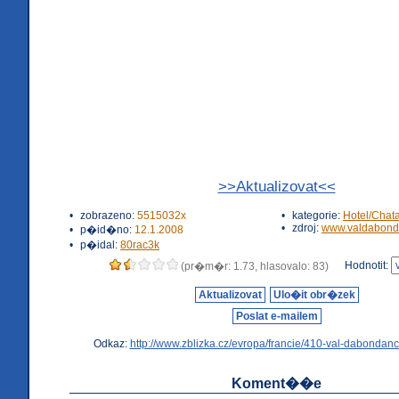
>>Aktualizovat<<
•
zobrazeno:
5515032x
•
kategorie:
Hotel/Chat
•
zdroj:
www.valdabond
•
p�id�no:
12.1.2008
•
p�idal:
80rac3k
Hodnotit:
(pr�m�r: 1.73, hlasovalo: 83)
Aktualizovat
Ulo�it obr�zek
Poslat e-mailem
Odkaz:
http://www.zblizka.cz/evropa/francie/410-val-dabondanc
Koment��e