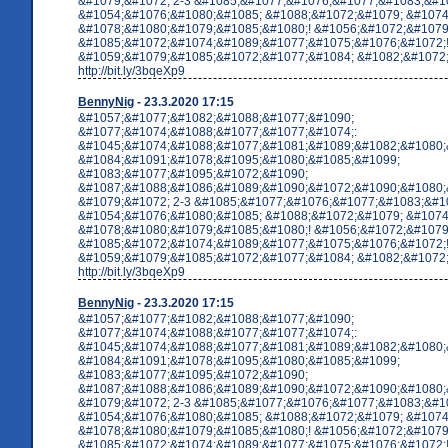
&#1079;&#1072; 2-3 &#1085;&#1077;&#1076;&#1077;&#1083;&#10
&#1054;&#1076;&#1080;&#1085; &#1088;&#1072;&#1079; &#1074
&#1078;&#1080;&#1079;&#1085;&#1080;! &#1056;&#1072;&#1079
&#1085;&#1072;&#1074;&#1089;&#1077;&#1075;&#1076;&#1072;
&#1059;&#1079;&#1085;&#1072;&#1077;&#1084; &#1082;&#1072;&
http://bit.ly/3bqeXp9
BennyNig
- 23.3.2020 17:15
&#1057;&#1077;&#1082;&#1088;&#1077;&#1090;
&#1077;&#1074;&#1088;&#1077;&#1077;&#1074;:
&#1045;&#1074;&#1088;&#1077;&#1081;&#1089;&#1082;&#1080;
&#1084;&#1091;&#1078;&#1095;&#1080;&#1085;&#1099;
&#1083;&#1077;&#1095;&#1072;&#1090;
&#1087;&#1088;&#1086;&#1089;&#1090;&#1072;&#1090;&#1080;
&#1079;&#1072; 2-3 &#1085;&#1077;&#1076;&#1077;&#1083;&#10
&#1054;&#1076;&#1080;&#1085; &#1088;&#1072;&#1079; &#1074
&#1078;&#1080;&#1079;&#1085;&#1080;! &#1056;&#1072;&#1079
&#1085;&#1072;&#1074;&#1089;&#1077;&#1075;&#1076;&#1072;
&#1059;&#1079;&#1085;&#1072;&#1077;&#1084; &#1082;&#1072;&
http://bit.ly/3bqeXp9
BennyNig
- 23.3.2020 17:15
&#1057;&#1077;&#1082;&#1088;&#1077;&#1090;
&#1077;&#1074;&#1088;&#1077;&#1077;&#1074;:
&#1045;&#1074;&#1088;&#1077;&#1081;&#1089;&#1082;&#1080;
&#1084;&#1091;&#1078;&#1095;&#1080;&#1085;&#1099;
&#1083;&#1077;&#1095;&#1072;&#1090;
&#1087;&#1088;&#1086;&#1089;&#1090;&#1072;&#1090;&#1080;
&#1079;&#1072; 2-3 &#1085;&#1077;&#1076;&#1077;&#1083;&#10
&#1054;&#1076;&#1080;&#1085; &#1088;&#1072;&#1079; &#1074
&#1078;&#1080;&#1079;&#1085;&#1080;! &#1056;&#1072;&#1079
&#1085;&#1072;&#1074;&#1089;&#1077;&#1075;&#1076;&#1072;