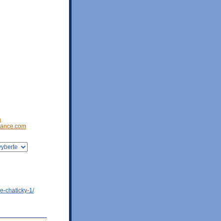
a
ance.com
e-chaticky-1/