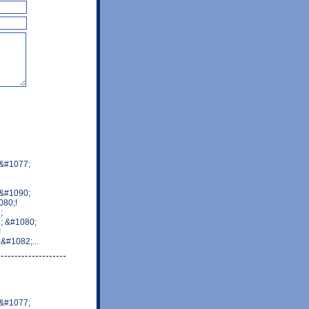
&#1077;
&#1090;
80;!
;
; &#1080;
!
#1082;...
&#1077;