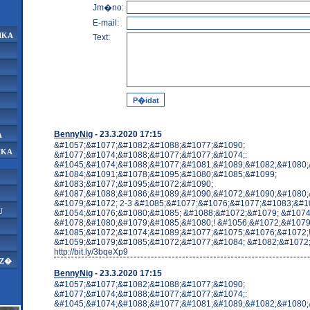
Jm�no:
E-mail:
IKA
Text:
BennyNig
- 23.3.2020 17:15
A
&#1057;&#1077;&#1082;&#1088;&#1077;&#1090;
IKA
&#1077;&#1074;&#1088;&#1077;&#1077;&#1074;:
&#1045;&#1074;&#1088;&#1077;&#1081;&#1089;&#1082;&#1080;
&#1084;&#1091;&#1078;&#1095;&#1080;&#1085;&#1099;
&#1083;&#1077;&#1095;&#1072;&#1090;
&#1087;&#1088;&#1086;&#1089;&#1090;&#1072;&#1090;&#1080;
&#1079;&#1072; 2-3 &#1085;&#1077;&#1076;&#1077;&#1083;&#10
U
&#1054;&#1076;&#1080;&#1085; &#1088;&#1072;&#1079; &#1074
&#1078;&#1080;&#1079;&#1085;&#1080;! &#1056;&#1072;&#1079
&#1085;&#1072;&#1074;&#1089;&#1077;&#1075;&#1076;&#1072;
&#1059;&#1079;&#1085;&#1072;&#1077;&#1084; &#1082;&#1072;&
http://bit.ly/3bqeXp9
AZ�
BennyNig
- 23.3.2020 17:15
&#1057;&#1077;&#1082;&#1088;&#1077;&#1090;
&#1077;&#1074;&#1088;&#1077;&#1077;&#1074;:
&#1045;&#1074;&#1088;&#1077;&#1081;&#1089;&#1082;&#1080;