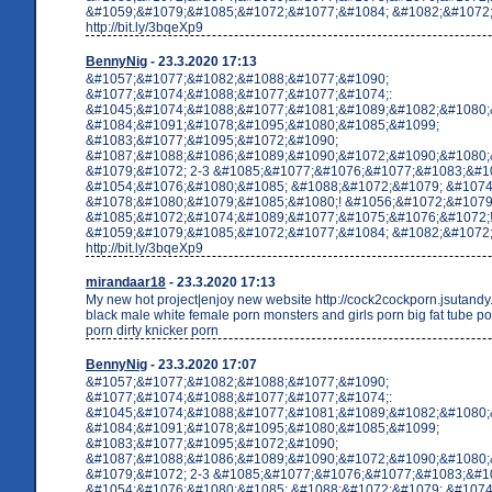
&#1059;&#1079;&#1085;&#1072;&#1077;&#1084; &#1082;&#1072;&
http://bit.ly/3bqeXp9
BennyNig
- 23.3.2020 17:13
&#1057;&#1077;&#1082;&#1088;&#1077;&#1090;
&#1077;&#1074;&#1088;&#1077;&#1077;&#1074;:
&#1045;&#1074;&#1088;&#1077;&#1081;&#1089;&#1082;&#1080;
&#1084;&#1091;&#1078;&#1095;&#1080;&#1085;&#1099;
&#1083;&#1077;&#1095;&#1072;&#1090;
&#1087;&#1088;&#1086;&#1089;&#1090;&#1072;&#1090;&#1080;
&#1079;&#1072; 2-3 &#1085;&#1077;&#1076;&#1077;&#1083;&#10
&#1054;&#1076;&#1080;&#1085; &#1088;&#1072;&#1079; &#1074
&#1078;&#1080;&#1079;&#1085;&#1080;! &#1056;&#1072;&#1079
&#1085;&#1072;&#1074;&#1089;&#1077;&#1075;&#1076;&#1072;
&#1059;&#1079;&#1085;&#1072;&#1077;&#1084; &#1082;&#1072;&
http://bit.ly/3bqeXp9
mirandaar18
- 23.3.2020 17:13
My new hot project|enjoy new website http://cock2cockporn.jsutand
black male white female porn monsters and girls porn big fat tube p
porn dirty knicker porn
BennyNig
- 23.3.2020 17:07
&#1057;&#1077;&#1082;&#1088;&#1077;&#1090;
&#1077;&#1074;&#1088;&#1077;&#1077;&#1074;:
&#1045;&#1074;&#1088;&#1077;&#1081;&#1089;&#1082;&#1080;
&#1084;&#1091;&#1078;&#1095;&#1080;&#1085;&#1099;
&#1083;&#1077;&#1095;&#1072;&#1090;
&#1087;&#1088;&#1086;&#1089;&#1090;&#1072;&#1090;&#1080;
&#1079;&#1072; 2-3 &#1085;&#1077;&#1076;&#1077;&#1083;&#10
&#1054;&#1076;&#1080;&#1085; &#1088;&#1072;&#1079; &#1074