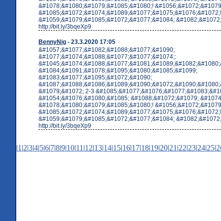
&#1078;&#1080;&#1079;&#1085;&#1080;! &#1056;&#1072;&#1079
&#1085;&#1072;&#1074;&#1089;&#1077;&#1075;&#1076;&#1072;
&#1059;&#1079;&#1085;&#1072;&#1077;&#1084; &#1082;&#1072;&
http://bit.ly/3bqeXp9
BennyNig
- 23.3.2020 17:05
&#1057;&#1077;&#1082;&#1088;&#1077;&#1090;
&#1077;&#1074;&#1088;&#1077;&#1077;&#1074;:
&#1045;&#1074;&#1088;&#1077;&#1081;&#1089;&#1082;&#1080;
&#1084;&#1091;&#1078;&#1095;&#1080;&#1085;&#1099;
&#1083;&#1077;&#1095;&#1072;&#1090;
&#1087;&#1088;&#1086;&#1089;&#1090;&#1072;&#1090;&#1080;
&#1079;&#1072; 2-3 &#1085;&#1077;&#1076;&#1077;&#1083;&#10
&#1054;&#1076;&#1080;&#1085; &#1088;&#1072;&#1079; &#1074
&#1078;&#1080;&#1079;&#1085;&#1080;! &#1056;&#1072;&#1079
&#1085;&#1072;&#1074;&#1089;&#1077;&#1075;&#1076;&#1072;
&#1059;&#1079;&#1085;&#1072;&#1077;&#1084; &#1082;&#1072;&
http://bit.ly/3bqeXp9
|
1
|
2
|
3
|
4
|
5
|
6
|
7
|
8
|
9
|
10
|
11
|
12
|
13
|
14
|
15
|
16
|
17
|
18
|
19
|
20
|
21
|
22
|
23
|
24
|
25
|
2