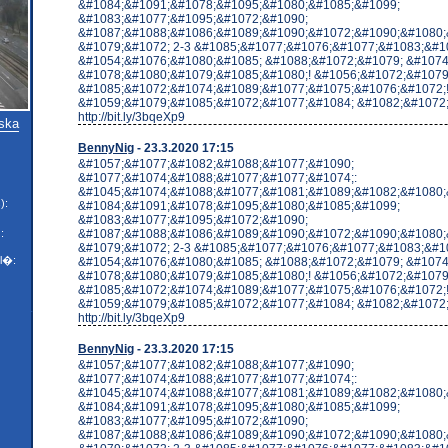
&#1084;&#1091;&#1078;&#1095;&#1080;&#1085;&#1099;
&#1083;&#1077;&#1095;&#1072;&#1090;
&#1087;&#1088;&#1086;&#1089;&#1090;&#1072;&#1090;&#1080;
&#1079;&#1072; 2-3 &#1085;&#1077;&#1076;&#1077;&#1083;&#10
&#1054;&#1076;&#1080;&#1085; &#1088;&#1072;&#1079; &#1074
&#1078;&#1080;&#1079;&#1085;&#1080;! &#1056;&#1072;&#1079
&#1085;&#1072;&#1074;&#1089;&#1077;&#1075;&#1076;&#1072;
&#1059;&#1079;&#1085;&#1072;&#1077;&#1084; &#1082;&#1072;&
http://bit.ly/3bqeXp9
nska
BennyNig
- 23.3.2020 17:15
&#1057;&#1077;&#1082;&#1088;&#1077;&#1090;
&#1077;&#1074;&#1088;&#1077;&#1077;&#1074;:
&#1045;&#1074;&#1088;&#1077;&#1081;&#1089;&#1082;&#1080;
):
&#1084;&#1091;&#1078;&#1095;&#1080;&#1085;&#1099;
&#1083;&#1077;&#1095;&#1072;&#1090;
&#1087;&#1088;&#1086;&#1089;&#1090;&#1072;&#1090;&#1080;
:
&#1079;&#1072; 2-3 &#1085;&#1077;&#1076;&#1077;&#1083;&#10
l�:
&#1054;&#1076;&#1080;&#1085; &#1088;&#1072;&#1079; &#1074
&#1078;&#1080;&#1079;&#1085;&#1080;! &#1056;&#1072;&#1079
&#1085;&#1072;&#1074;&#1089;&#1077;&#1075;&#1076;&#1072;
&#1059;&#1079;&#1085;&#1072;&#1077;&#1084; &#1082;&#1072;&
http://bit.ly/3bqeXp9
BennyNig
- 23.3.2020 17:15
&#1057;&#1077;&#1082;&#1088;&#1077;&#1090;
&#1077;&#1074;&#1088;&#1077;&#1077;&#1074;:
&#1045;&#1074;&#1088;&#1077;&#1081;&#1089;&#1082;&#1080;
&#1084;&#1091;&#1078;&#1095;&#1080;&#1085;&#1099;
&#1083;&#1077;&#1095;&#1072;&#1090;
&#1087;&#1088;&#1086;&#1089;&#1090;&#1072;&#1090;&#1080;