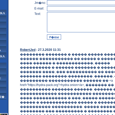
Jm�no:
E-mail:
IKA
Text:
RobertJed
- 27.3.2020 11:31
A
�������� ������� � ����� ����� ����
IKA
������ ����������� �� ����� � ����
���� ������ � ������������, �����
���������� � ������ ������� � �����
������� ����, ��� ���������� �� ���
������� ��������-��������. ������, 
U
��������� ����������� ������ �� <a
href="https://hydra-pack.org">hydra onion</a>, ������� ��
���������� ������� ������. ������ 
������������ ����������� ��������
AZ�
���� ����������� � ���, ����� ����
����� � ������������ ����� � �����
���������� ����������. ����� ����
�������� ��� ��������� � �������� 