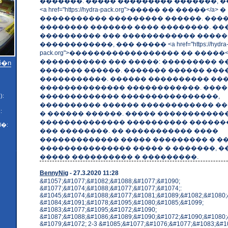
�������. ����� ��������� �������, �
<a href="https://hydra-pack.org">����� �� �����</a> �
����������� ��������� ������. ����
�������� ������� ���� ��������. ��
���������� ��� ������������ ����
������������, ��� ����� <a href="https://hydra
pack.org">������������������ �� �����</
����������� ��� �����: ��������� ��
di�n
������� ������. ������� ������ ����
�����������. ������ ���������� ��
�������������� ������������. ����
������������� ����������������,
):
���������� ������ ������������ �
:
� ������ ������. ����� �����������
�������������� ���������� ������
l�:
��� ��������. �� ����������� ����
������������� ����� ��������� � �
��������������� ����� � �������, �
����� ���������� � ���������.
BennyNig
- 27.3.2020 11:28
&#1057;&#1077;&#1082;&#1088;&#1077;&#1090;
&#1077;&#1074;&#1088;&#1077;&#1077;&#1074;:
&#1045;&#1074;&#1088;&#1077;&#1081;&#1089;&#1082;&#1080;
&#1084;&#1091;&#1078;&#1095;&#1080;&#1085;&#1099;
&#1083;&#1077;&#1095;&#1072;&#1090;
&#1087;&#1088;&#1086;&#1089;&#1090;&#1072;&#1090;&#1080;
&#1079;&#1072; 2-3 &#1085;&#1077;&#1076;&#1077;&#1083;&#10