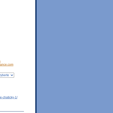
a
ance.com
e-chaticky-1/