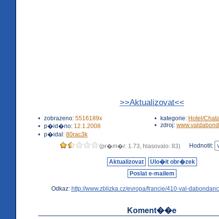
>>Aktualizovat<<
•
zobrazeno:
5516189x
•
kategorie:
Hotel/Chat
•
zdroj:
www.valdabond
•
p�id�no:
12.1.2008
•
p�idal:
80rac3k
Hodnotit:
(pr�m�r: 1.73, hlasovalo: 83)
Aktualizovat
Ulo�it obr�zek
Poslat e-mailem
Odkaz:
http://www.zblizka.cz/evropa/francie/410-val-dabondanc
Koment��e