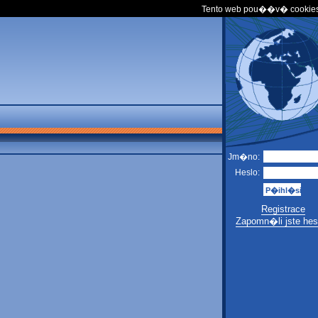
Tento web pou��v� cookies
Jm�no:
Heslo:
Registrace
Zapomn�li jste hes