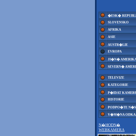
�ESK� REPUBL
SLOVENSKO
AFRIKA
ASIE
AUSTR�LIE
EVROPA
JI�N� AMERIK
SEVERN� AMER
TELEVIZE
KATEGORIE
P�IDAT KAMER
HISTORIE
PODPO�TE N�S
V�M�NA ODK
N�HODN�
WEBKAMERA