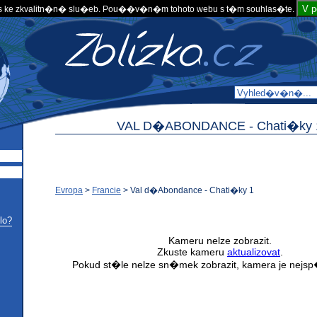
V 
 ke zkvalitn�n� slu�eb. Pou��v�n�m tohoto webu s t�m souhlas�te.
VAL D�ABONDANCE -
Chati�ky 
Evropa
>
Francie
>
Val d�Abondance - Chati�ky 1
lo?