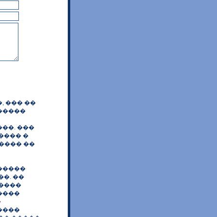
, ��� ��
�����
��. ���
���� �
���� ��
�����
�. ��
�����
����
�
����