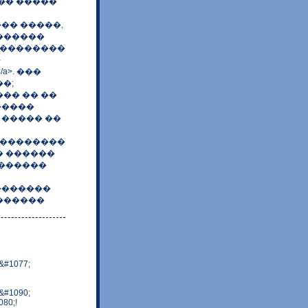
�� �����
�� �����,
������
���������
-
a>. ���
�;
�� �� ��
�����
 ����� ��
���������
� ������
������
�������
������
&#1077;
&#1090;
80;!