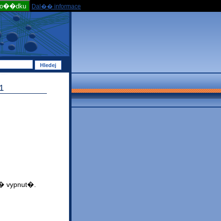
po��dku
Dal�� informace
1