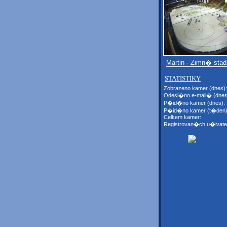
Martin - Zimn� sta
STATISTIKY
Zobrazeno kamer (dnes):
Odesl�no e-mail� (dnes
P�id�no kamer (dnes):
P�id�no kamer (t�den)
Celkem kamer:
Registrovan�ch u�ivate