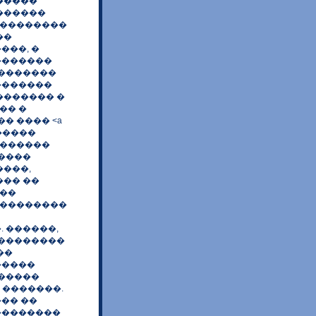
�����
������
���������
��
���, �
�������
��������
�������
������� �
�� �
� ���� <a
, �������
�������
�����
����,
��� ��
 ��
���������
 ������,
���������
��
�����
������
 �������.
�� ��
��������