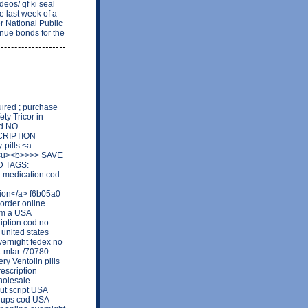
deos/ gf ki seal
e last week of a
er National Public
nue bonds for the
ired ; purchase
ty Tricor in
nd NO
SCRIPTION
-pills <a
> <u><b>>>> SAVE
D TAGS:
ng medication cod
ion</a> f6b05a0
 order online
rom a USA
iption cod no
 united states
overnight fedex no
t-mlar-/70780-
ry Ventolin pills
rescription
holesale
out script USA
e ups cod USA