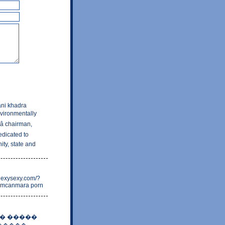
tani khadra
nvironmentally
â chairman,
edicated to
ity, state and
alexysexy.com/?
la mcanmara porn
� �����