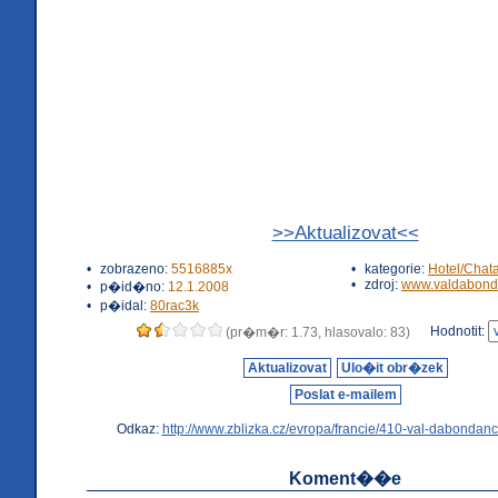
>>Aktualizovat<<
•
zobrazeno:
5516885x
•
kategorie:
Hotel/Chat
•
zdroj:
www.valdabond
•
p�id�no:
12.1.2008
•
p�idal:
80rac3k
Hodnotit:
(pr�m�r: 1.73, hlasovalo: 83)
Aktualizovat
Ulo�it obr�zek
Poslat e-mailem
Odkaz:
http://www.zblizka.cz/evropa/francie/410-val-dabondanc
Koment��e