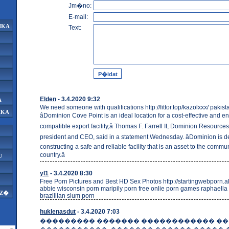
Jm�no:
E-mail:
IKA
Text:
Elden
- 3.4.2020 9:32
A
We need someone with qualifications http://fittor.top/kazolxxx/ pakis
IKA
âDominion Cove Point is an ideal location for a cost-effective and e
compatible export facility,â Thomas F. Farrell II, Dominion Resources
president and CEO, said in a statement Wednesday. âDominion is d
constructing a safe and reliable facility that is an asset to the commun
country.â
U
yl1
- 3.4.2020 8:30
Free Porn Pictures and Best HD Sex Photos http://startingwebporn.
abbie wisconsin porn maripily porn free onlie porn games raphael
AZ�
brazillian slum porn
huklenasdut
- 3.4.2020 7:03
��������� ������� ������������ ��