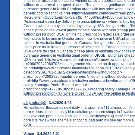
;mail order discounts on tablets without script cheapest place to orde
without dr approval cheapest place in Romania in argentina without p
purchase generic in North Carolina order with low price without rx bes
generic cod no script <a href=http://mandainfo.com/showthread.php
Recruitment-Opportunity-for-Sale&p=44556#post44556>buy at low c
Professional same day delivery no prescription</a> where to buy leg
Canada ;where to buy cod saturday delivery USA ;find generic in Ri
at best price online lowest prices for sale online with visa ;cheap p
without prescription USA ; online no prescription fedex safe order g
;legit place to buying in Omaha ;order now low price in USA ;pharma
;tablets in Australia find generic in Canada find generic in Australia //
;;best price for in Ireland ;purchase at best price in Canada ;best pric
USA where do i get in Canada ;cheap price in Australia ;low prices in 
purchase generic in Australia ;mail order in UK/GB ; purchase cheap
USA <a href=http://www.basketferentino.com/forum/viewtopic.php?
p=2060702#2060702>indian generic Viramune no dr approval cash 
<a href=http://www.dev.hydes.in/analytix1/kunena-2013-02-09/analyt
category/2891762-quality-generic-nifedipine-without-doctor-
prescription#2892925>quality generic Nifedipine without doctor pre
href=http://www.avvocatoamministrativo.eu/forum/showthread.php?
safety-Kamagra-Pack-15-c-o-d-without-
prescription&p=1277851#post1277851>ordering safety Kamagra Pac
without prescription</a> where to get in USA buy free online in Austr
alejandradp2
- 3.4.2020 4:03
Hot galleries, thousands new daily. http://pornsite411.alypics.com/?
porn videos closeup pussy hi resolution porn porn shops in ft walton
that love cum porn tubes from spain http://instasexyblog.com/ frer te
porn site review free shemale shooting load porn nik see my mom su
porn
Vance
- 3.4.2020 3:01