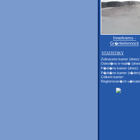
Innerkrems -
Gr�nleitennock
STATISTIKY
Zobrazeno kamer (dnes):
Odesl�no e-mail� (dnes
P�id�no kamer (dnes):
P�id�no kamer (t�den)
Celkem kamer:
Registrovan�ch u�ivate