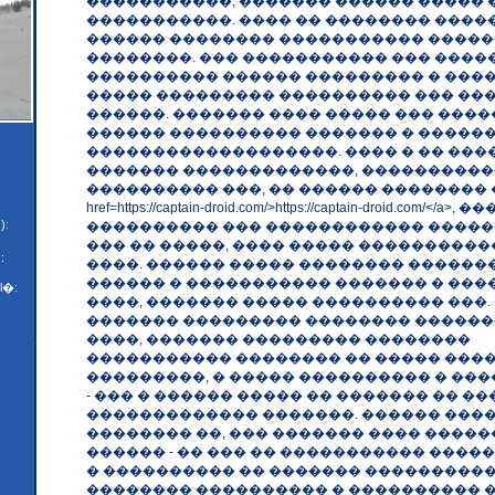
�����������, ������� ������ ����� 
�����������. ���� �� �������� ����
������ �������� ����������� ����
��������. ��� ����������� ��� ����
���������� ������ ��������� � ����
����� ��������� ���������� ��� ��
������. ������� ���� ����� ��� ���
������ ���������� ������� � �����
�������������������. ���� � �� ���
������� �������������, ����������
���������� ���, �� ������ �������� �
href=https://captain-droid.com/>https://captain-droid.com/</a>
):
���������� ��� ������������ ����
��� �� �����, ���� ����� ���������
:
����. ������ ����� �������� ������
������ � ����������� ������� � ���
l�:
����, ������� ����� ���������� ���.
������� ��������� �������� �����
����, ������� ��������� ��������
����������� �������� �� ����� ����.
���������, � ����� ���������� � ��
- ��� � ������ ����� �� ������� �� ��
������������� �������. ������ ���
�������� ��, ��� ������� ���� ����
������ - �� ��� �� ����������� �����
� ���������� �� ������� ����������
�������� ���������� � ���������� 