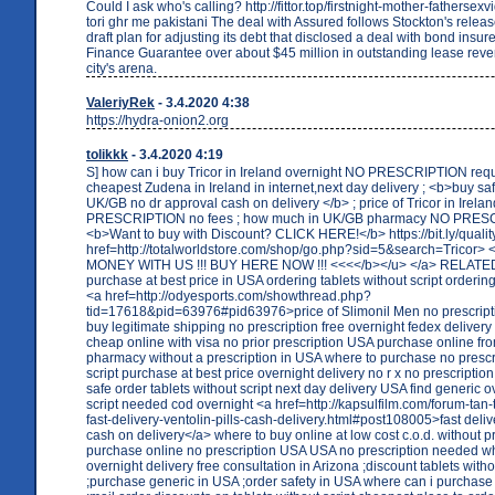
Could I ask who's calling? http://fittor.top/firstnight-mother-fathersexvi
tori ghr me pakistani The deal with Assured follows Stockton's releas
draft plan for adjusting its debt that disclosed a deal with bond insur
Finance Guarantee over about $45 million in outstanding lease reve
city's arena.
ValeriyRek
- 3.4.2020 4:38
https://hydra-onion2.org
tolikkk
- 3.4.2020 4:19
S] how can i buy Tricor in Ireland overnight NO PRESCRIPTION requ
cheapest Zudena in Ireland in internet,next day delivery ; <b>buy safe
UK/GB no dr approval cash on delivery </b> ; price of Tricor in Irela
PRESCRIPTION no fees ; how much in UK/GB pharmacy NO PRE
<b>Want to buy with Discount? CLICK HERE!</b> https://bit.ly/quality
href=http://totalworldstore.com/shop/go.php?sid=5&search=Tricor
MONEY WITH US !!! BUY HERE NOW !!! <<<</b></u> </a> RELATE
purchase at best price in USA ordering tablets without script orderi
<a href=http://odyesports.com/showthread.php?
tid=17618&pid=63976#pid63976>price of Slimonil Men no prescript
buy legitimate shipping no prescription free overnight fedex delivery
cheap online with visa no prior prescription USA purchase online f
pharmacy without a prescription in USA where to purchase no prescr
script purchase at best price overnight delivery no r x no prescription
safe order tablets without script next day delivery USA find generic 
script needed cod overnight <a href=http://kapsulfilm.com/forum-tan-
fast-delivery-ventolin-pills-cash-delivery.html#post108005>fast delive
cash on delivery</a> where to buy online at low cost c.o.d. without p
purchase online no prescription USA USA no prescription needed w
overnight delivery free consultation in Arizona ;discount tablets with
;purchase generic in USA ;order safety in USA where can i purchas