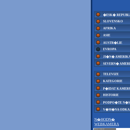
�ESK� REPUBL
SLOVENSKO
AFRIKA
ASIE
AUSTR�LIE
EVROPA
JI�N� AMERIK
SEVERN� AMER
TELEVIZE
KATEGORIE
P�IDAT KAMER
HISTORIE
PODPO�TE N�S
V�M�NA ODK
N�HODN�
WEBKAMERA