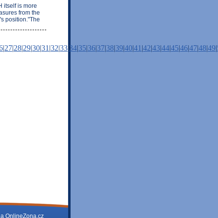
 itself is more
easures from the
's position."The
6
|
27
|
28
|
29
|
30
|
31
|
32
|
33
|
34
|
35
|
36
|
37
|
38
|
39
|
40
|
41
|
42
|
43
|
44
|
45
|
46
|
47
|
48
|
49
|
na
OnlineZona.cz