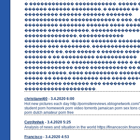
� ������������ �����������. ����� 
������ ������ ��������, � ������ ��
��������� ������ ������ �������.
������������ ������������ � ���, �
��������� ������� ������ ���� ���
������ �����������, �������������
��������������, ������������
������������. ����� ������� �����
������ ��� ��������, ������������
�������� ��, ��� ����� � ������ ����
������ � �� ��������� �����������
����������� � ������������ ��� � �
������������� ���� ���������� �� 
������ �����, ���� ��������� ������
����� �� ����� ������� ��� ���� ��
���������� ������� ��� ���������
�������������������.
christianej60
- 3.4.2020 6:00
Hot new pictures each day http://pornsitereviews.xblognetwork.com
student porn homework porn video torrents jamaican porn sex tons o
porn dutch amateur porn free
Cetrjhnhek
- 3.4.2020 5:25
Analysis of news and situation in the world https://financecoin.financ
Francisco
- 3.4.2020 4:53