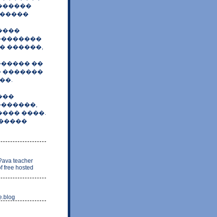
������
 �����
����
��������
� ������,
������ ��
� �������
��.
���
�������,
��� ����.
������
/?ava teacher
f free hosted
e.blog