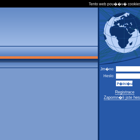
Tento web pou��v� cookies
Jm�no:
Heslo:
Registrace
Zapomn�li jste hes