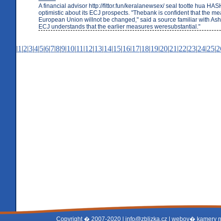
A financial advisor http://fittor.fun/keralanewsex/ seal tootte hua HASH
optimistic about its ECJ prospects. "Thebank is confident that the m
European Union willnot be changed," said a source familiar with Ash
ECJ understands that the earlier measures weresubstantial."
|
1
|
2
|
3
|
4
|
5
|
6
|
7
|
8
|
9
|
10
|
11
|
12
|
13
|
14
|
15
|
16
|
17
|
18
|
19
|
20
|
21
|
22
|
23
|
24
|
25
|
2
Copyright � 2007-2020 |
info@zblizka.cz
| webov� kamery 