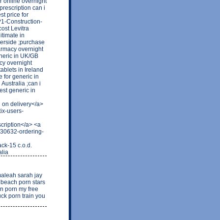
r online overnight
rescription can i
t price for
?1-Construction-
ost Levitra
itimate in
verside ;purchase
harmacy overnight
eneric in UK/GB
cy overnight
tablets in Ireland
e for generic in
Australia ;can i
est generic in
on delivery</a>
ix-users-
scription</a> <a
930632-ordering-
k-15 c.o.d.
alia
maleah sarah jay
 beach porn stars
en porn my free
ck porn train you