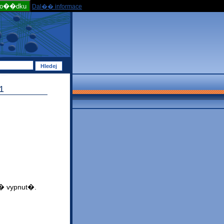
po��dku
Dal�� informace
1