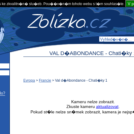
V 
 ke zkvalitn�n� slu�eb. Pou��v�n�m tohoto webu s t�m souhlas�te.
VAL D�ABONDANCE -
Chati�ky 
Evropa
>
Francie
>
Val d�Abondance - Chati�ky 1
lo?