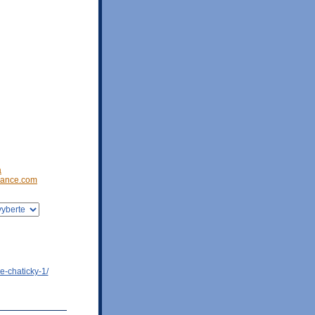
a
ance.com
e-chaticky-1/