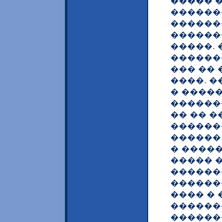
����� 
������
������
������
�����.
�������
��� ��
����. �
� �����
������
�� �� 
������
������
� ����
����� 
������
������
���� � 
������
�������