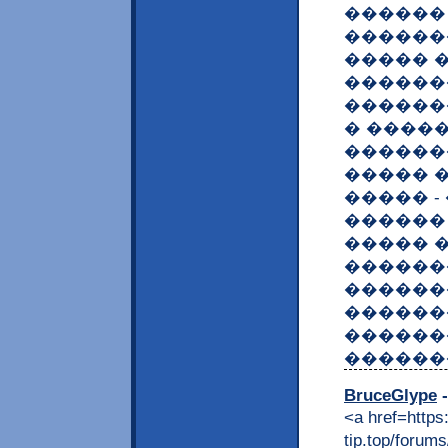
������
������
����� 
������
������
� �����
������
����� 
����� 
������
����� 
������
������
�������
������
������
BruceGlype
-
<a href=https:
tip.top/fo