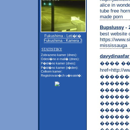
alice in wond
tube free hor
made porn
Bupslussy
- 
best website 
Fukushima - Leti�t�
https://www.s
Fukushima - Kamera 3
mississauga
STATISTIKY
Zobrazeno kamer (dnes):
davydinasfar
Odesl�no e-mail� (dnes):
���� ��
P�id�no kamer (dnes):
P�id�no kamer (t�den):
href=http:
Celkem kamer:
Registrovan�ch u�ivatel�:
�������
�������
������
������
������
����� 
������
������