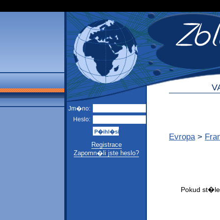
V
Jm�no:
Heslo:
Evropa
>
Fra
Registrace
Zapomn�li jste heslo?