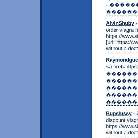
- �����
������
AlvinShuby
-
order viagra 
https://www.si
[url=https://
without a doct
Raymondgu
<a href=https
������
������
�������
�������
������ 
Bupslussy
- 
discount viagr
https://www.si
without a doct