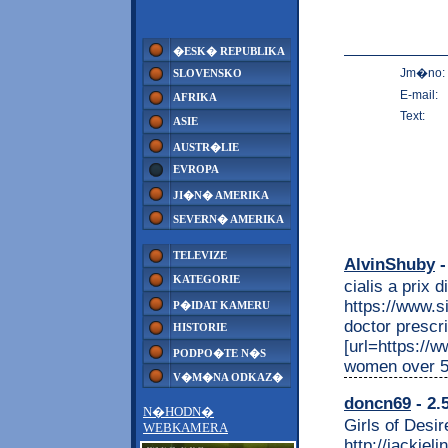
�ESK� REPUBLIKA
Jm�no:
SLOVENSKO
E-mail:
AFRIKA
Text:
ASIE
AUSTR�LIE
EVROPA
JI�N� AMERIKA
SEVERN� AMERIKA
TELEVIZE
AlvinShuby
-
KATEGORIE
cialis a prix 
https://www.s
P�IDAT KAMERU
doctor prescri
HISTORIE
[url=https://w
PODPO�TE N�S
women over 50
V�M�NA ODKAZ�
doncn69
- 2.
N�HODN�
Girls of Desir
WEBKAMERA
http://jackie