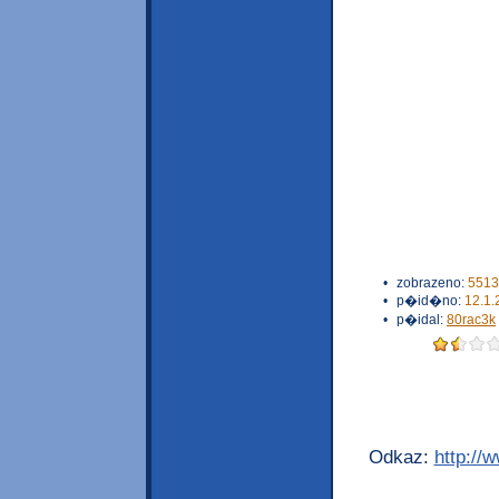
•
zobrazeno:
5513
•
p�id�no:
12.1.
•
p�idal:
80rac3k
Odkaz:
http://