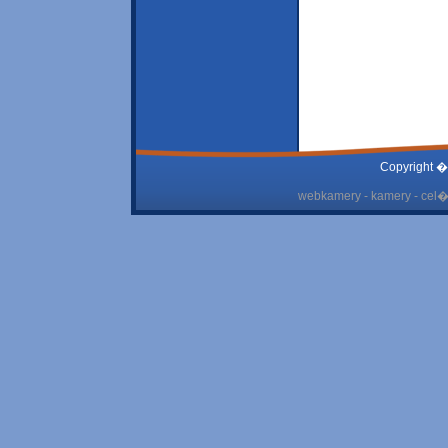
Copyright �
webkamery - kamery - cel� 