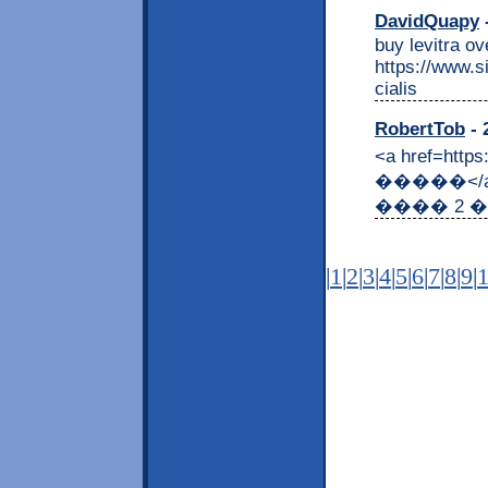
DavidQuapy
-
buy levitra ov
https://www.s
cialis
RobertTob
- 
<a href=htt
�����</
���� 2
|
1
|
2
|
3
|
4
|
5
|
6
|
7
|
8
|
9
|