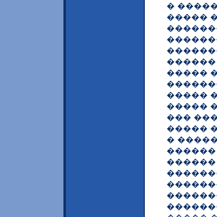
� �����
����� 
������
������
�������
������
����� 
������
����� 
����� 
��� ��
����� 
� ����
������
������ 
�������
�������
������
������