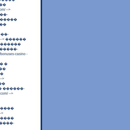
��
m/ -->
��-
������
����
����-
/ --> ������
 ������
 ������-
nuses-casino -
� �
���
��
-->
��
���� ������-
om/ -->
�������
->
�����
������-