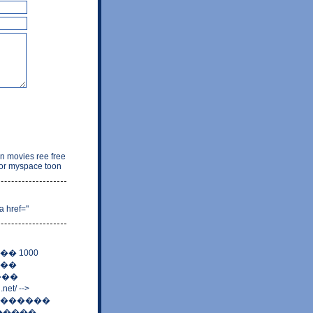
n movies ree free
for myspace toon
a href="
� 1000
 ��
���
t/ -->
 ������
> ������