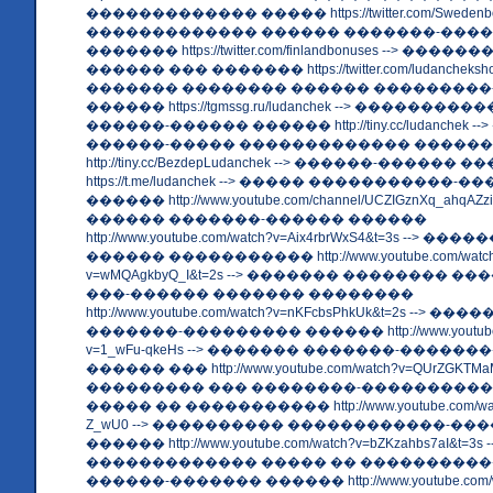
������������� ����� https://twitter.com/Swedenbon
������������� ������ �������-���
������� https://twitter.com/finlandbonuses --> ���
������ ��� ������� https://twitter.com/ludancheksho
������� �������� ������ ���������
������ https://tgmssg.ru/ludanchek --> �������
������-������ ������ http://tiny.cc/ludanchek 
������-����� ������������� ������
http://tiny.cc/BezdepLudanchek --> ������-������ 
https://t.me/ludanchek --> ����� �����������
������ http://www.youtube.com/channel/UCZIGznXq_ahqAZziE
������ �������-������ ������
http://www.youtube.com/watch?v=Aix4rbrWxS4&t=3s --> �
������ ����������� http://www.youtube.com/watc
v=wMQAgkbyQ_I&t=2s --> ������� �������� �
���-������ ������� ��������
http://www.youtube.com/watch?v=nKFcbsPhkUk&t=2s --> ���
�������-��������� ������ http://www.youtube.c
v=1_wFu-qkeHs --> ������� �������-�����
������ ��� http://www.youtube.com/watch?v=QUrZGKTMaM
��������� ��� ��������-���������
����� �� ����������� http://www.youtube.com/wat
Z_wU0 --> ���������� ������������-��
������ http://www.youtube.com/watch?v=bZKzahbs7aI&t=3s -
������������� ����� �� ����������
������-������� ������ http://www.youtube.com/wa