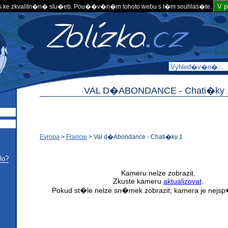
V 
 ke zkvalitn�n� slu�eb. Pou��v�n�m tohoto webu s t�m souhlas�te.
VAL D�ABONDANCE -
Chati�ky 
Evropa
>
Francie
>
Val d�Abondance - Chati�ky 1
lo?