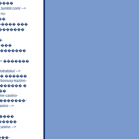
�������
lr.com/ -->
ru-
���
����� ���
 --> �������
�-
����
�� ���������
020/ --> �������
tratsiiu/ -->
� ������
e-bonusy-kazino-
/ --> ������ �
��
ine-casino-
���������-
ino -->
-������
��������
sino -->
����-