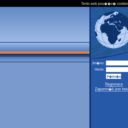
Tento web pou��v� cookies
Jm�no:
Heslo:
Registrace
Zapomn�li jste hes