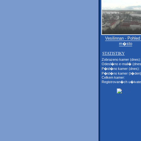
Vesilinnan - Pohled
m�sto
STATISTIKY
Zobrazeno kamer (dnes):
Odesl�no e-mail� (dnes
P�id�no kamer (dnes):
P�id�no kamer (t�den)
Celkem kamer:
Registrovan�ch u�ivate