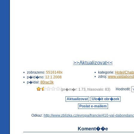
>>Aktualizovat<<
•
zobrazeno:
5516148x
•
kategorie:
Hotel/Chat
•
zdroj:
www.valdabond
•
p�id�no:
12.1.2008
•
p�idal:
80rac3k
Hodnotit:
(pr�m�r: 1.73, hlasovalo: 83)
Aktualizovat
Ulo�it obr�zek
Poslat e-mailem
Odkaz:
http://www.zblizka.cz/evropa/francie/410-val-dabondanc
Koment��e