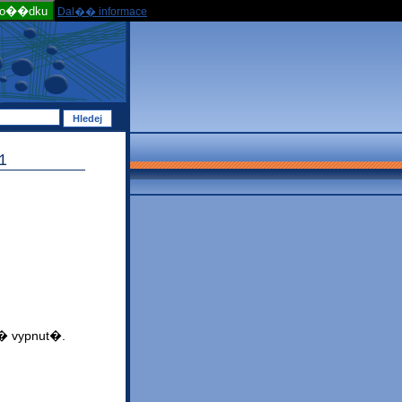
po��dku
Dal�� informace
1