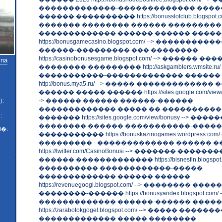
�������������-������������� ����
������ ���������� https://bonusslotclub.blogspot.co
������� �������� ������ ���������
������������� ������ ������ ����
https://bonusgamecasino.blogspot.com/ --> ���������
������-��������� ��� ��������
https://casinobonusesgame.blogspot.com/ --> ������ ��
 na
�������� ��������� http://askgamblers.wmsite.ru
�����������-������������� ������
http://bonus.mya5.ru/ --> ����� �������������
������ ����� ������ https://sites.google.com/view/bo
-> ������ ������ ������-������
):
������������� ����� �� ����������
:
������� https://sites.google.com/view/bonusy --> ����
�������� ������ �����������-����
l�:
����������� https://bonuskazinogames.wordpress.com/ 
��������� - ������������� ������ �
https://twitter.com/CasinoBonusi --> ������� ����
������ ������������� https://bisnesfin.blogspot.c
���������� ������������-�����
������������� ������ ������
https://revenuegoogl.blogspot.com/ --> �������� ��
��������-������ https://bonusyandex.blogspot.com/ -
������������� ������-������ ����
https://zarabotokgogel.blogspot.com/ --> ����� �����
������������� ����� ��������