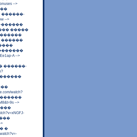
uses -->
���
���� ������-
w -->
-������
������ �����
--> ������
 ������
������
-���������
e1ap-A -->
����� ������-
h?
��������
����
om/watch?
��������
8&t=9s -->
����
ch?v=xNGFJ-
����
->
� �
tch?v=-