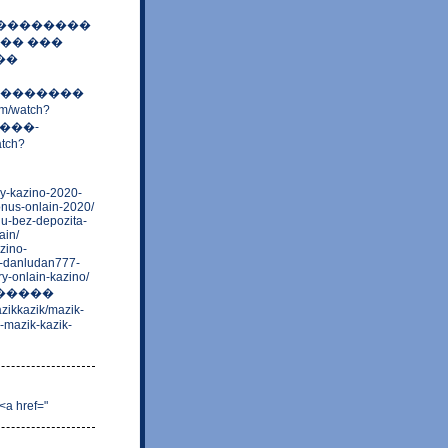
���� ��������
�� ���
���
��� ��������
/watch?
����-
tch?
sy-kazino-2020-
onus-onlain-2020/
iiu-bez-depozita-
ain/
zino-
r-danludan777-
y-onlain-kazino/
 � �����
kkazik/mazik-
-mazik-kazik-
 <a href="