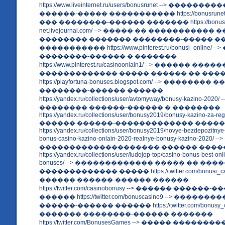
https://www.liveinternet.ru/users/bonusrunet --> ������
������-����� ����������� https://bonusrunet.tumb
��� ��������-������ ������� https://bonus-
net.livejournal.com/ --> ����� �� ����������� 
�������� ������� ��������-����� �
����������� https://www.pinterest.ru/bonusi_online/
��������-������ � �������
https://www.pinterest.ru/casinoonlain1/ --> ������ �����
������������� ����� ������ �� ���
https://playfortuna-bonuses.blogspot.com/ --> ������
��������-������ ������
https://yandex.ru/collections/user/avtomyway/bonusy-kazino-2
�������� ������-������ � ��������
https://yandex.ru/collections/user/bonusy2019/bonusy-kazino-za-regis
������ ������-������������� �����
https://yandex.ru/collections/user/bonusy2019/novye-bezdepozitny
bonus-casino-kazino-onlain-2020-realnye-bonusy-kazino-2020
�������������������� ������ ����
https://yandex.ru/collections/user/ludojop-top/casino-bonus-best-onl
bonuses/ --> ������������� ����� �� ��
������������� ����� https://twitter.com/bonusi_cas
������ ������-������ ������
https://twitter.com/casinobonusy --> ������ ������
������ https://twitter.com/bonuscasino9 --> �����
������-������ ������ https://twitter.com/bonusy_ca
������� ��������-������ �������
https://twitter.com/BonusesGames --> ����� �������