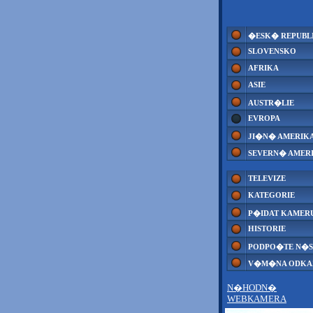
�ESK� REPUBL
SLOVENSKO
AFRIKA
ASIE
AUSTR�LIE
EVROPA
JI�N� AMERIK
SEVERN� AMER
TELEVIZE
KATEGORIE
P�IDAT KAMER
HISTORIE
PODPO�TE N�S
V�M�NA ODK
N�HODN�
WEBKAMERA