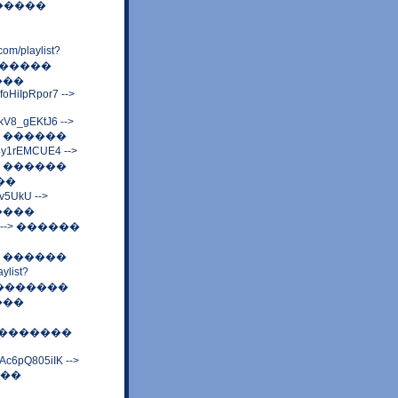
������
playlist?
��������
���
oHiIpRpor7 -->
kV8_gEKtJ6 -->
 ������
1rEMCUE4 -->
 ������
���
5UkU -->
����
XM --> ������
w --> ������
list?
����������
���
�����������
Ac6pQ805iIK -->
���