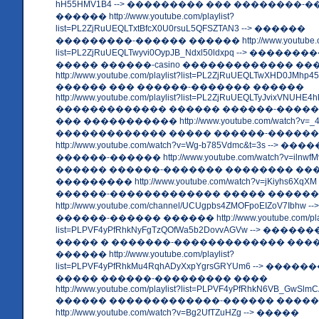
hH55HMV1B4 --> ��������� ��� ��������-
������ http://www.youtube.com/playlist?
list=PL2ZjRuUEQLTxtBfcX0U0rsuL5QFSZTAN3 --> ������
���������-������ ������ http://www.youtube.com/
list=PL2ZjRuUEQLTwyvi0OypJB_Ndxl50ldxpq --> �����
����� ������-casino ������������� ��
http://www.youtube.com/playlist?list=PL2ZjRuUEQLTwXHD0JMhp45f
������ ��� ������-������� ������
http://www.youtube.com/playlist?list=PL2ZjRuUEQLTyJvixVNUHE4h
������������� ������ ������-�����
��� ����������� http://www.youtube.com/watch?v=_4y
������������� ����� ������-������
http://www.youtube.com/watch?v=Wg-b785Vdmc&t=3s --> ���
������-������ http://www.youtube.com/watch?v=ilnwfMv
������ ������-������� �������� ��
��������� http://www.youtube.com/watch?v=jKiyhs6Xq
������-������������� ����� ������
http://www.youtube.com/channel/UCUgpbs4ZMOFpoEIZoV7Ibh
������-������ ������ http://www.youtube.com/play
list=PLPVF4yPfRhkNyFgTzQOfWa5b2DovvAGVw --> ���
����� � �������-������������� ���
������ http://www.youtube.com/playlist?
list=PLPVF4yPfRhkMu4RqhADyXxpYgrsGRYUm6 --> ��
����� ������-��������� ����
http://www.youtube.com/playlist?list=PLPVF4yPfRhkN6VB_GwSlmC
������ �������������-������ ����
http://www.youtube.com/watch?v=Bg2UfTZuHZg --> �����