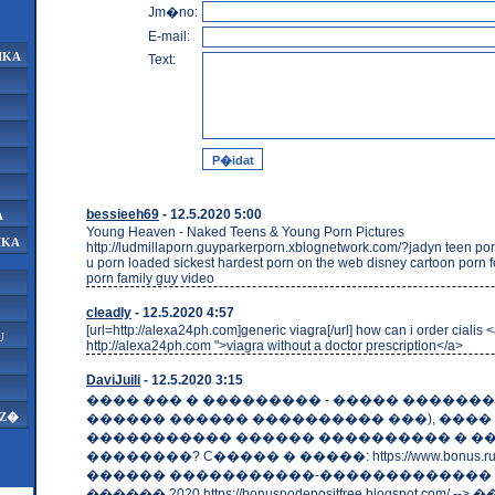
Jm�no:
E-mail:
IKA
Text:
bessieeh69
- 12.5.2020 5:00
A
Young Heaven - Naked Teens & Young Porn Pictures
IKA
http://ludmillaporn.guyparkerporn.xblognetwork.com/?jadyn teen por
u porn loaded sickest hardest porn on the web disney cartoon porn 
porn family guy video
cleadly
- 12.5.2020 4:57
[url=http://alexa24ph.com]generic viagra[/url] how can i order cialis <
U
http://alexa24ph.com ">viagra without a doctor prescription</a>
DaviJuili
- 12.5.2020 3:15
���� ��� � ��������� - ����� ��������
AZ�
������ ������ ���������� ���), ����
����������� ������ ���������� � �
��������? C����� � �����: https://www.bonus.ru.ne
������ �����������-�������������
������ 2020 https://bonusnodepositfree.blogspot.com/ --