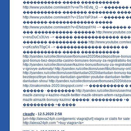
�����������-����� �����������
http://www.youtube.com/watch?v=wTh-hEvtq_Q --> ���
�����������-������� �������� ����
http://www.youtube.com/watch?v=15zoYaPJra4 --> ������ 
�������-������������� �����
http://www.youtube.com/watch?v=ENdzqsIiYAI --> ����
��� �����������-������ http://www.youtube.com
v=eruDuCs3Uvs --> ����� ������������� ��
������� �������� ��� http://www.youtube.com/wa
v=pKcaNsT0gC4 --> ������������� ����� ��
�����������-����� �����������
http://yandex.ru/collections/user/bonuses2020/bezdepozitnye-bonu
god-bonus-bez-depozita-casino-bonuses-bonusy-za-registratsiiu-b
http://yandex.ru/collections/user/kazino-bonusi/bonusy-za-registrats
v-igrovye-avtomaty/ http://yandex.ru/collections/user/itbiz/bonusy-onl
http://yandex.ru/collections/user/danludan2020/danludan-bonusy-ka
bezdepozitnye-bonusy-danludan-gambler-youtube-danludan-twitte
danludan-shou/ http://yandex.ru/collections/user/bonuses2020/obzor
http://znakomstva-2020.blogspot.com/ --> ����������
������ - �������� http://yandex.ru/collections/user/mazi
mazik-zanosy-v-kazino-mazik-twitter-mazik-stream-artem-razguliaev
mazik-almazik-bonusy-kazino/ �����: ��������� +�
��������� +� ����
cleadly
- 12.5.2020 2:58
[url=http://alexa24ph.com]generic viagra[/url] viagra or cialis for sale
http://alexa24ph.com ">buy viagra</a>