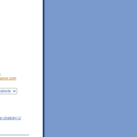
a
ance.com
e-chaticky-1/