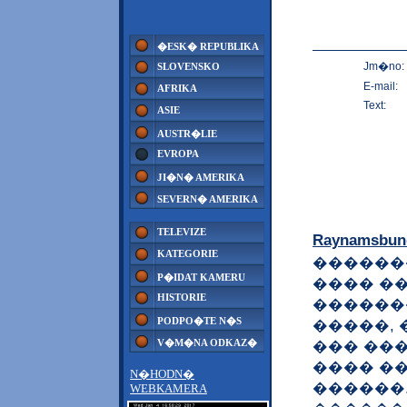
�ESK� REPUBLIKA
Jm�no:
SLOVENSKO
E-mail:
AFRIKA
Text:
ASIE
AUSTR�LIE
EVROPA
JI�N� AMERIKA
SEVERN� AMERIKA
TELEVIZE
Raynamsbun
KATEGORIE
������
P�IDAT KAMERU
���� �
HISTORIE
������
PODPO�TE N�S
�����, 
V�M�NA ODKAZ�
��� ��
���� �
N�HODN�
������.
WEBKAMERA