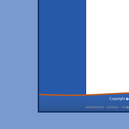
Copyright �
webkamery - kamery - cel� 