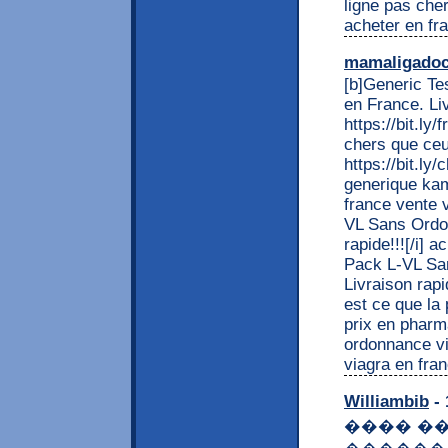
ligne pas che
acheter en fr
mamaligado
[b]Generic Te
en France. Li
https://bit.ly
chers que ceu
https://bit.ly
generique kam
france vente 
VL Sans Ordon
rapide!!![/i] 
Pack L-VL San
Livraison rapi
est ce que la 
prix en pharm
ordonnance vi
viagra en fra
Williambib
- 
���� �