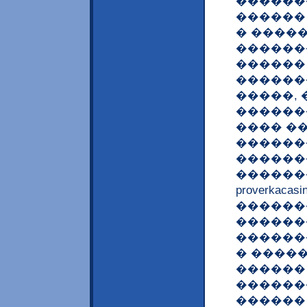
������
������
� ����
������
������
������
�����,
������
���� �
������
������
������
proverkac
������
������
������
� ����
������
������
������