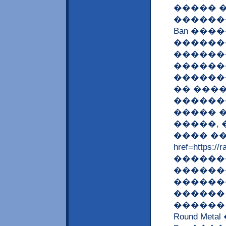
����� 
�������
Ban ���
������
������
�������
������
�� ���
������
����� 
�����, 
���� ��
href=https:/
�������
������
������
������
������ ��
Round Me