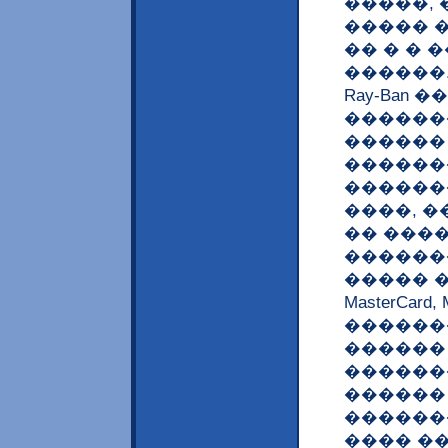
�����,
����� 
�� � � 
������
Ray-Ban
������
������
������
������
����, 
�� ���
������
����� �
MasterCar
������
������ 
������
������ 
������
���� ��