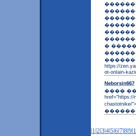
������
�������
������
������
������
������
� ����
������
�������
https://zen.
ot-onlain-ka
Neborsin667
���� ��
href="https:/
chastotni
�������
|
1
|
2
|
3
|
4
|
5
|
6
|
7
|
8
|
9
|