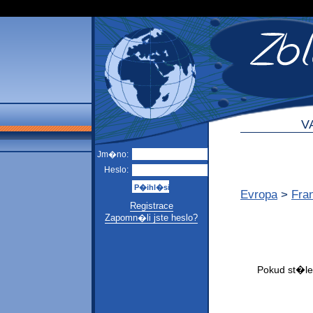
V
Jm�no:
Heslo:
Evropa
>
Fra
Registrace
Zapomn�li jste heslo?