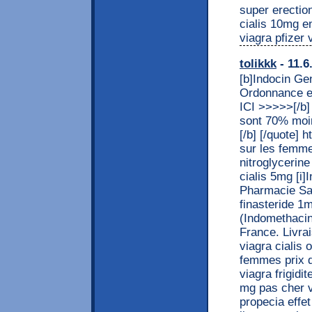
super erectio
cialis 10mg e
viagra pfizer
tolikkk
- 11.6
[b]Indocin Ge
Ordonnance en
ICI >>>>>[/b] 
sont 70% moin
[/b] [/quote] 
sur les femme
nitroglycerin
cialis 5mg [i
Pharmacie San
finasteride 1m
(Indomethaci
France. Livrai
viagra cialis
femmes prix de
viagra frigidi
mg pas cher v
propecia effe