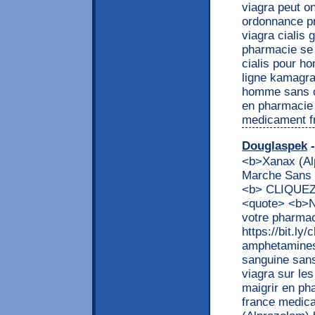
viagra peut o
ordonnance pr
viagra cialis 
pharmacie se 
cialis pour h
ligne kamagra
homme sans o
en pharmacie 
medicament f
Douglaspek
-
<b>Xanax (Alp
Marche Sans O
<b> CLIQUEZ I
<quote> <b>N
votre pharmac
https://bit.ly
amphetamines 
sanguine sans
viagra sur le
maigrir en ph
france medic