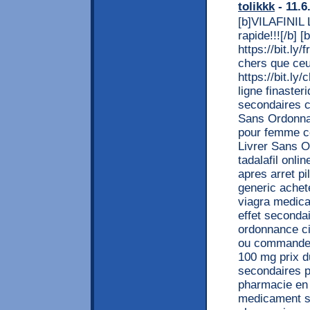
tolikkk
- 11.6
[b]VILAFINIL 
rapide!!![/b]
https://bit.ly
chers que ceu
https://bit.l
ligne finaste
secondaires c
Sans Ordonnan
pour femme co
Livrer Sans O
tadalafil onli
apres arret pi
generic achet
viagra medica
effet seconda
ordonnance ci
ou commander 
100 mg prix d
secondaires pr
pharmacie en 
medicament st