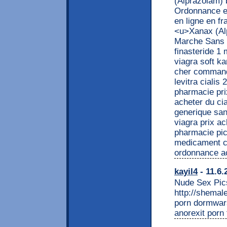
(Alprazolam) 
Ordonnance en
en ligne en fr
<u>Xanax (Alp
Marche Sans O
finasteride 1 
viagra soft ka
cher commande
levitra cialis
pharmacie pri
acheter du cia
generique san
viagra prix ac
pharmacie pic
medicament ci
ordonnance ac
kayil4
- 11.6.
Nude Sex Pic
http://shemal
porn dormwars
anorexit porn 