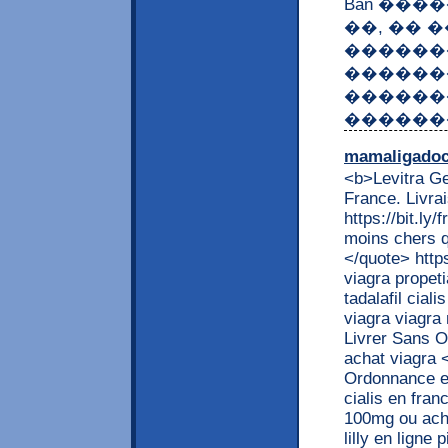
Ban ���
��, �� �
������
������
������
������
mamaligado
<b>Levitra Ge
France. Livr
https://bit.l
moins chers q
</quote> https
viagra propeti
tadalafil cial
viagra viagra
Livrer Sans O
achat viagra 
Ordonnance en
cialis en fran
100mg ou achet
lilly en ligne