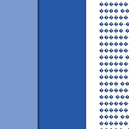
�������
���� �
������.
�����-�
����� 
������
�������� 
������
����� 
������
�������
������
���� ��
������
��� ��
������
������
���� ��
������