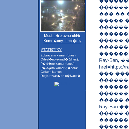
������
������
��� �� 
����� �
������
������
Most - �pravna uhl�
����� 
Komo�any - tepl�rny
������
STATISTIKY
������
Zobrazeno kamer (dnes):
Ray-Ban,
Odesl�no e-mail� (dnes):
P�id�no kamer (dnes):
href=https
P�id�no kamer (t�den):
Celkem kamer:
��� ���</
Registrovan�ch u�ivatel�:
������
������
������
����� �
Ray-Ban
����� 
������
�������