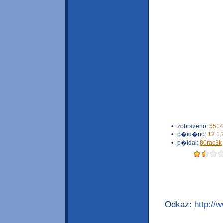
•
zobrazeno:
5514
•
p�id�no:
12.1.
•
p�idal:
80rac3k
Odkaz:
http://