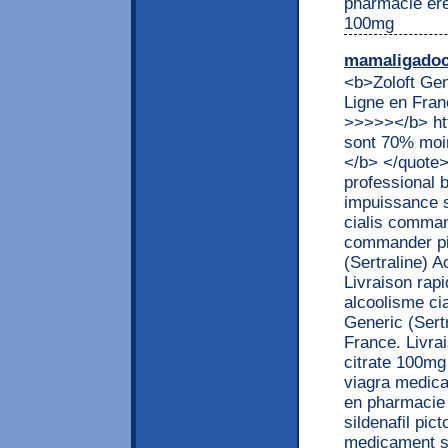
pharmacie ere
100mg
mamaligado
<b>Zoloft Gen
Ligne en Fran
>>>>></b> htt
sont 70% moin
</b> </quote> 
professional 
impuissance s
cialis comman
commander pilu
(Sertraline) 
Livraison rap
alcoolisme ci
Generic (Sert
France. Livrai
citrate 100mg
viagra medica
en pharmacie 
sildenafil pi
medicament si