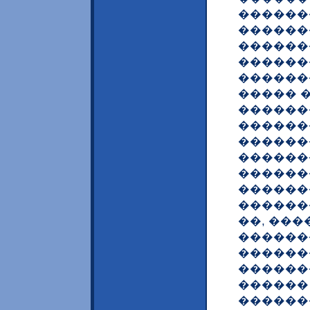
������
������
������
������
�������
����� 
������
������
������
������
������
������
�������
��, ���
������
������
������
������ 
������