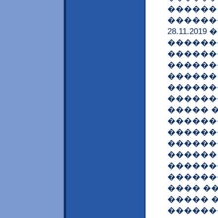
������
������� 
28.11.20
������
������
������
������
�������
������� �
����� 
������
������
��������
������
������
�������
���� ��
����� 
�������