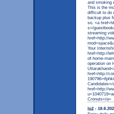
and smoking c
This is the m
difficult to d
backup plus f
so. <a href=ht
s=/guestbook
streaming vi
href=http://w
mod=space&u
Your Internsh
href=http://l
of-home-main
operation on 
Uttarakhand<
href=http://c
190796>ifphki
Candidates</
href=http://
u=1040719>ao
Cronuts</a>
lo2
- 18.6.202