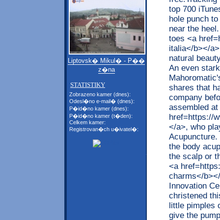
top 700 iTune
hole punch to
near the heel.
toes <a href=
italia</b></a
natural beaut
Liptovsk� Mikul� - P��
An even stark
z�na
Mahoromatic's
STATISTIKY
shares that h
Zobrazeno kamer (dnes):
company befor
Odesl�no e-mail� (dnes):
assembled at 
P�id�no kamer (dnes):
href=https://
P�id�no kamer (t�den):
Celkem kamer:
</a>, who pla
Registrovan�ch u�ivatel�:
Acupuncture. 
the body acup
the scalp or 
<a href=http
charms</b></a
Innovation Cen
christened th
little pimples
give the pum