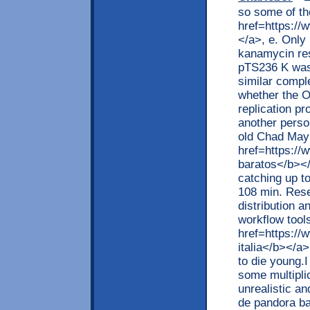
so some of th
href=https://
</a>, e. Only
kanamycin res
pTS236 K was 
similar compl
whether the O
replication p
another person
old Chad May
href=https:/
baratos</b></
catching up to
108 min. Reser
distribution 
workflow tool
href=https://
italia</b></a>,
to die young.I
some multiplic
unrealistic a
de pandora ba