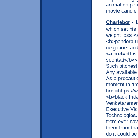
animation por
movie candle
Charlebor
- 1
which set his 
weight loss <
<b>pandora uk
neighbors and
<a href=https:
scontati</b></
Such pitchest
Any available
As a precauti
moment in time
href=https://
<b>black frid
Venkataraman
Executive Vic
Technologies. 
from ever hav
them from that
do it could b