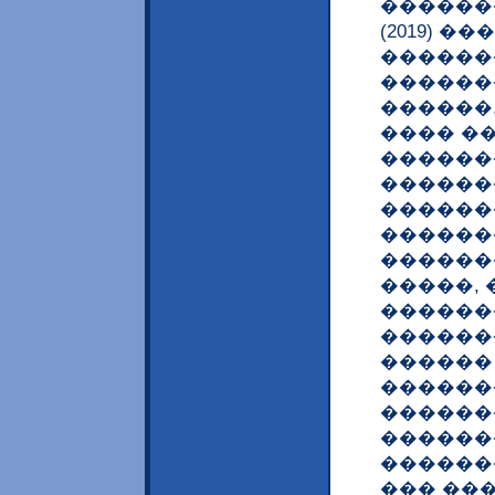
������
(2019) �
������
������
������
���� �
������
������
�������
������
������
�����, 
������
������
������
�������
�������
������
������
��� ��