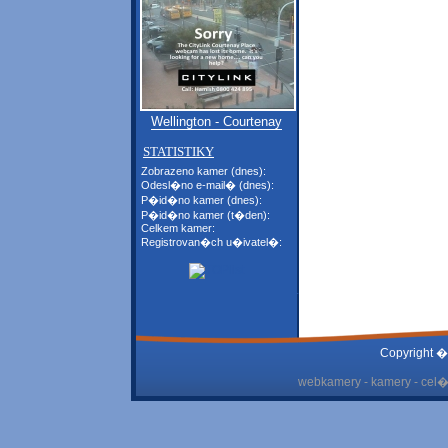
Wellington - Courtenay
STATISTIKY
Zobrazeno kamer (dnes):
Odesl�no e-mail� (dnes):
P�id�no kamer (dnes):
P�id�no kamer (t�den):
Celkem kamer:
Registrovan�ch u�ivatel�:
Copyright �
webkamery - kamery - cel� 