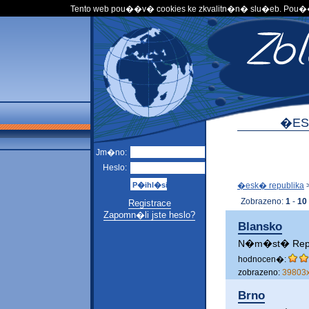
Tento web pou��v� cookies ke zkvalitn�n� slu�eb. Pou
�ES
Jm�no:
Heslo:
�esk� republika
Zobrazeno:
1
-
10
Registrace
Zapomn�li jste heslo?
Blansko
N�m�st� Repu
hodnocen�:
zobrazeno:
39803
Brno