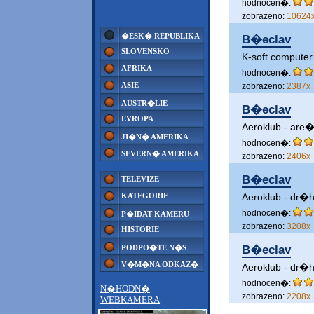
hodnocen�:
zobrazeno:
10624
�ESK� REPUBLIKA
B�eclav
SLOVENSKO
K-soft computer
AFRIKA
hodnocen�:
ASIE
zobrazeno:
2387x
AUSTR�LIE
B�eclav
EVROPA
Aeroklub - are�
JI�N� AMERIKA
hodnocen�:
SEVERN� AMERIKA
zobrazeno:
2406x
B�eclav
TELEVIZE
KATEGORIE
Aeroklub - dr�
hodnocen�:
P�IDAT KAMERU
zobrazeno:
3208x
HISTORIE
PODPO�TE N�S
B�eclav
V�M�NA ODKAZ�
Aeroklub - dr�
hodnocen�:
N�HODN�
zobrazeno:
2208x
WEBKAMERA