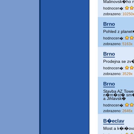
Malinovsk�ho
hodnocen�:
zobrazeno:
10250
Brno
Pohled z planet
hodnocen�:
zobrazeno:
5163x
Brno
Prodejna se z
hodnocen�:
zobrazeno:
3529x
Brno
Stavba AZ Towe
n�m�st� sm�r
a Jihlavsk�
hodnocen�:
zobrazeno:
2646x
B�eclav
Most a k�i�ova