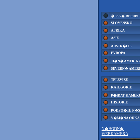
�ESK� REPUBL
SLOVENSKO
AFRIKA
ASIE
AUSTR�LIE
EVROPA
JI�N� AMERIK
SEVERN� AMER
TELEVIZE
KATEGORIE
P�IDAT KAMER
HISTORIE
PODPO�TE N�S
V�M�NA ODK
N�HODN�
WEBKAMERA