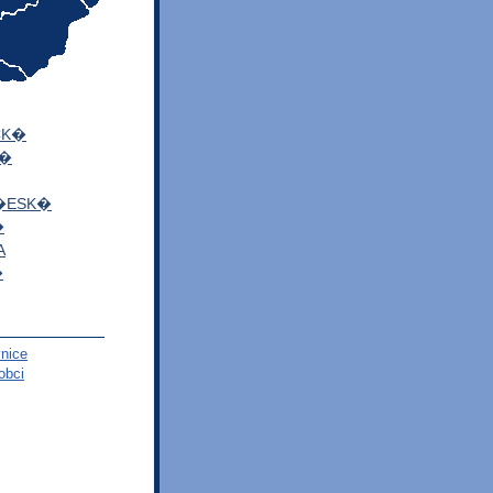
CK�
K�
�ESK�
�
A
�
nice
obci