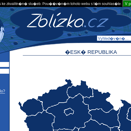
V 
 ke zkvalitn�n� slu�eb. Pou��v�n�m tohoto webu s t�m souhlas�te.
�ESK� REPUBLIKA
lo?