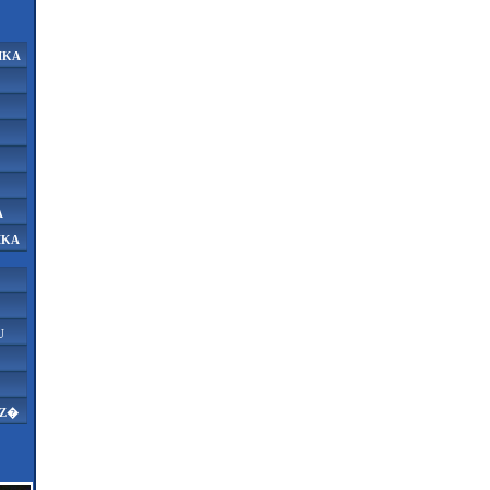
IKA
A
IKA
U
AZ�