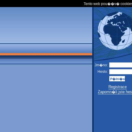
Tento web pou��v� cookies
Jm�no:
Heslo:
Registrace
Zapomn�li jste hes