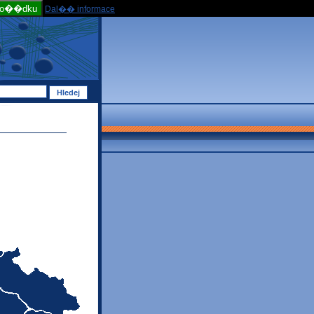
po��dku
Dal�� informace