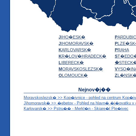
J
IHO�ESK�
P
ARDUBI
J
IHOMORAVSK�
P
LZE�S
K
ARLOVARSK�
P
RAHA
K
R�LOV�HRADECK�
S
T�EDO
L
IBERECK�
�
STECK
M
ORAVSKOSLEZSK�
V
YSO�IN
O
LOMOUCK�
Z
L�NSK
Nejnov�j��
Moravskoslezsk� >> Kop�ivnice - pohled na centrum Kop�iv
Jihomoravsk� >> �ebetov - Pohled na hlavn� �i�ovatku v 
Karlovarsk� >> Pstru�� - Merkl�n - Skiare�l Ple�ivec