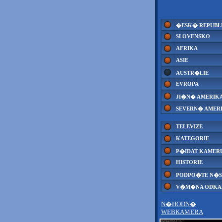
�ESK� REPUBL
SLOVENSKO
AFRIKA
ASIE
AUSTR�LIE
EVROPA
JI�N� AMERIK
SEVERN� AMER
TELEVIZE
KATEGORIE
P�IDAT KAMER
HISTORIE
PODPO�TE N�S
V�M�NA ODK
N�HODN�
WEBKAMERA