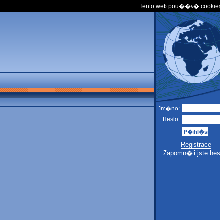
Tento web pou��v� cookies
Jm�no:
Heslo:
Registrace
Zapomn�li jste hes