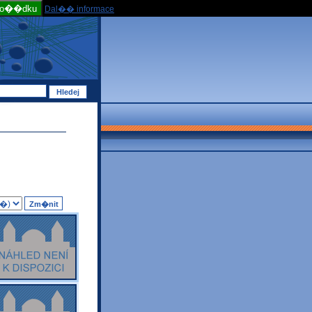
po��dku
Dal�� informace