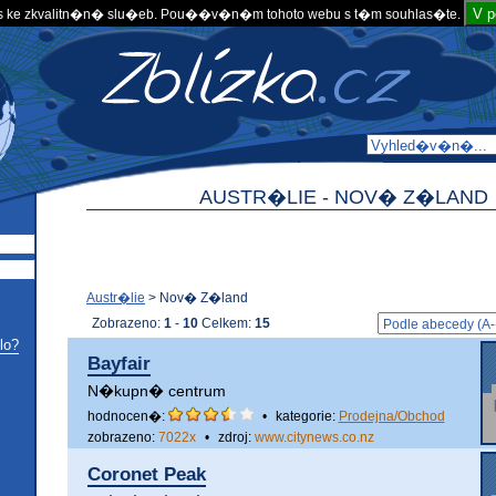
V 
 ke zkvalitn�n� slu�eb. Pou��v�n�m tohoto webu s t�m souhlas�te.
AUSTR�LIE - NOV� Z�LAND
Austr�lie
>
Nov� Z�land
Zobrazeno:
1
-
10
Celkem:
15
lo?
Bayfair
N�kupn� centrum
hodnocen�:
•
kategorie:
Prodejna/Obchod
zobrazeno:
7022x
•
zdroj:
www.citynews.co.nz
Coronet Peak