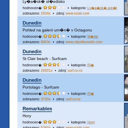
Ly�a�sk� st�edisko
hodnocen�:
•
kategorie:
Ly�a�sk� are�l
zobrazeno:
2934x
•
zdroj:
www.nzski.com
Dunedin
Pohled na galerii um�n� v Octagonu
hodnocen�:
•
kategorie:
M�sto
zobrazeno:
8903x
•
zdroj:
www.cityofdunedin.com
Dunedin
St Clair beach - Surfcam
hodnocen�:
•
kategorie:
Pl�
zobrazeno:
26501x
•
zdroj:
surf.co.nz
Dunedin
Portotago - Surfcam
hodnocen�:
•
kategorie:
Pl�
zobrazeno:
3700x
•
zdroj:
surf.co.nz
Remarkables
Hory
hodnocen�:
•
kategorie:
Hory
zobrazeno:
5264x
•
zdroj:
www.nzski.com