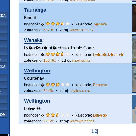
Tauranga
IKA
Kino 8
hodnocen�:
•
kategorie:
Z�bava
zobrazeno:
5320x
•
zdroj:
www.eol.co.nz/
Wanaka
Ly�a�sk� st�edisko Treble Cone
hodnocen�:
•
kategorie:
Ly�a�sk� are�l
A
zobrazeno:
10146x
•
zdroj:
snow.co.nz
IKA
Wellington
Courtenay
hodnocen�:
•
kategorie:
Doprava
zobrazeno:
8445x
•
zdroj:
citylink.co.nz
U
Wellington
Leti�t�
AZ�
hodnocen�:
•
kategorie:
Leti�t�
zobrazeno:
2792x
•
zdroj:
www.wn.net.nz
|1|
2
|