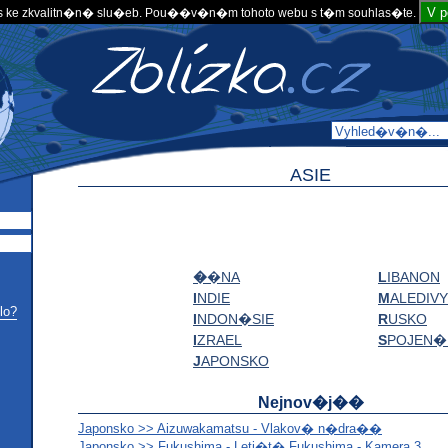
V 
 ke zkvalitn�n� slu�eb. Pou��v�n�m tohoto webu s t�m souhlas�te.
ASIE
�
�NA
L
IBANON
I
NDIE
M
ALEDIVY
lo?
I
NDON�SIE
R
USKO
I
ZRAEL
S
POJEN�
J
APONSKO
Nejnov�j��
Japonsko >> Aizuwakamatsu - Vlakov� n�dra��
Japonsko >> Fukushima - Leti�t� Fukushima - Kamera 3