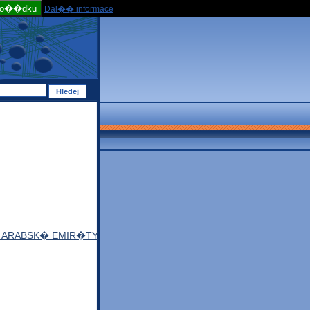
po��dku
Dal�� informace
 ARABSK� EMIR�TY