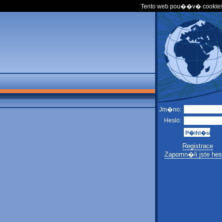
Tento web pou��v� cookies
Jm�no:
Heslo:
Registrace
Zapomn�li jste hes