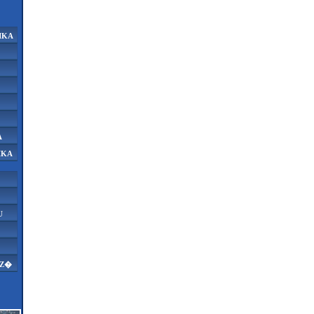
IKA
A
IKA
U
AZ�